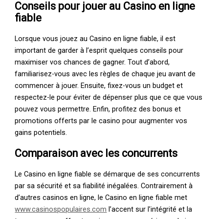
Conseils pour jouer au Casino en ligne
fiable
Lorsque vous jouez au Casino en ligne fiable, il est
important de garder à l’esprit quelques conseils pour
maximiser vos chances de gagner. Tout d’abord,
familiarisez-vous avec les règles de chaque jeu avant de
commencer à jouer. Ensuite, fixez-vous un budget et
respectez-le pour éviter de dépenser plus que ce que vous
pouvez vous permettre. Enfin, profitez des bonus et
promotions offerts par le casino pour augmenter vos
gains potentiels.
Comparaison avec les concurrents
Le Casino en ligne fiable se démarque de ses concurrents
par sa sécurité et sa fiabilité inégalées. Contrairement à
d’autres casinos en ligne, le Casino en ligne fiable met
www.casinospopulaires.com
l’accent sur l’intégrité et la