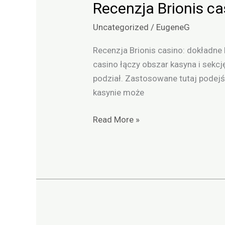
Recenzja Brionis c
Recenzja
Brionis
Uncategorized
/
EugeneG
casino:
dokładne
Recenzja Brionis casino: dokładne
badanie
casino łączy obszar kasyna i sekcj
marki
podział. Zastosowane tutaj podejś
kasynie może
Read More »