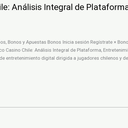
e: Análisis Integral de Plataform
s, Bonos y Apuestas Bonos Inicia sesión Regístrate × Bon
co Casino Chile: Análisis Integral de Plataforma, Entreteni
de entretenimiento digital dirigida a jugadores chilenos y d