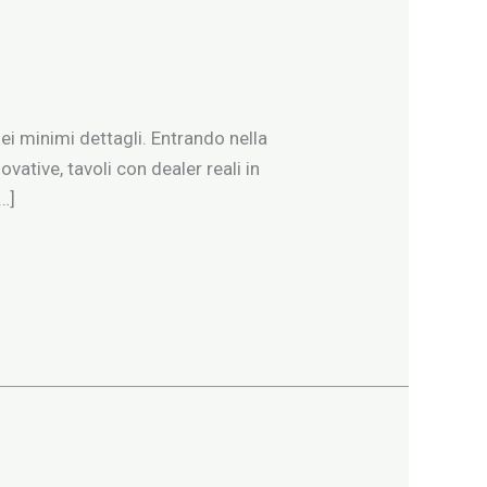
ei minimi dettagli. Entrando nella
ative, tavoli con dealer reali in
[…]