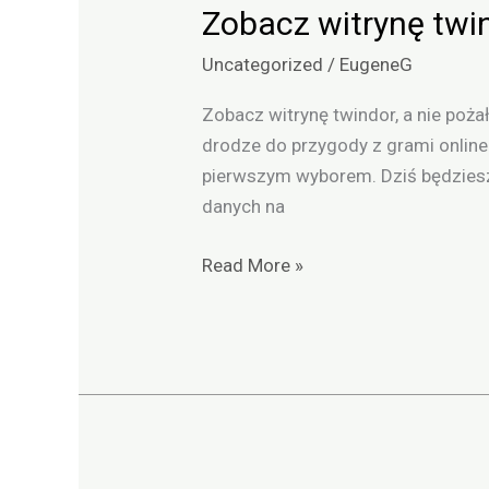
Zobacz witrynę twin
Zobacz
witrynę
Uncategorized
/
EugeneG
twindor,
a
Zobacz witrynę twindor, a nie po
nie
drodze do przygody z grami online
pożałujesz!
pierwszym wyborem. Dziś będziesz 
danych na
Read More »