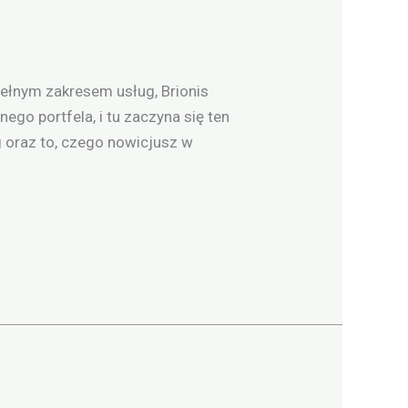
pełnym zakresem usług, Brionis
go portfela, i tu zaczyna się ten
g oraz to, czego nowicjusz w