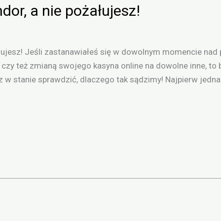
dor, a nie pożałujesz!
żałujesz! Jeśli zastanawiałeś się w dowolnym momencie nad
 czy też zmianą swojego kasyna online na dowolne inne, to 
w stanie sprawdzić, dlaczego tak sądzimy! Najpierw jedna