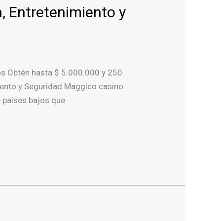
a, Entretenimiento y
os Obtén hasta $ 5.000.000 y 250
miento y Seguridad Maggico casino
e países bajos que