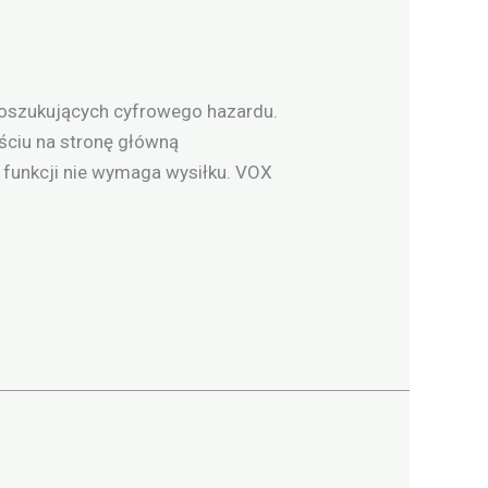
poszukujących cyfrowego hazardu.
ściu na stronę główną
 i funkcji nie wymaga wysiłku. VOX