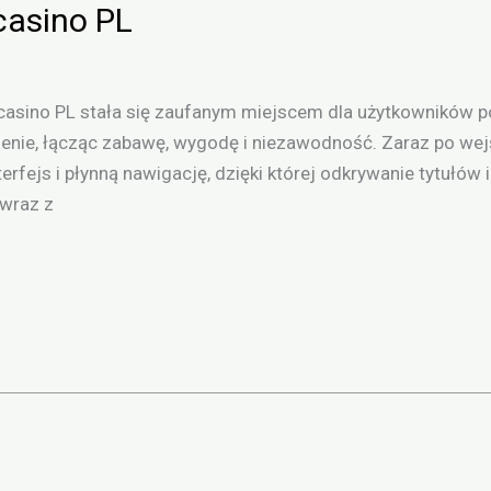
casino PL
casino PL stała się zaufanym miejscem dla użytkowników 
enie, łącząc zabawę, wygodę i niezawodność. Zaraz po wej
erfejs i płynną nawigację, dzięki której odkrywanie tytułów
 wraz z