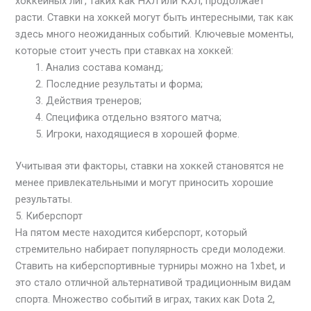
хоккейных лиг, таких как НХЛ или КХЛ, продолжает
расти. Ставки на хоккей могут быть интересными, так как
здесь много неожиданных событий. Ключевые моменты,
которые стоит учесть при ставках на хоккей:
Анализ состава команд;
Последние результаты и форма;
Действия тренеров;
Специфика отдельно взятого матча;
Игроки, находящиеся в хорошей форме.
Учитывая эти факторы, ставки на хоккей становятся не
менее привлекательными и могут приносить хорошие
результаты.
5. Киберспорт
На пятом месте находится киберспорт, который
стремительно набирает популярность среди молодежи.
Ставить на киберспортивные турниры можно на 1xbet, и
это стало отличной альтернативой традиционным видам
спорта. Множество событий в играх, таких как Dota 2,