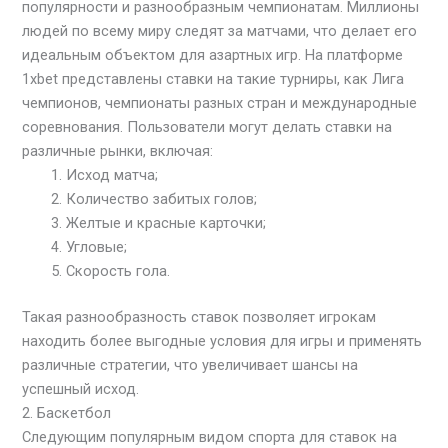
популярности и разнообразным чемпионатам. Миллионы
людей по всему миру следят за матчами, что делает его
идеальным объектом для азартных игр. На платформе
1xbet представлены ставки на такие турниры, как Лига
чемпионов, чемпионаты разных стран и международные
соревнования. Пользователи могут делать ставки на
различные рынки, включая:
Исход матча;
Количество забитых голов;
Желтые и красные карточки;
Угловые;
Скорость гола.
Такая разнообразность ставок позволяет игрокам
находить более выгодные условия для игры и применять
различные стратегии, что увеличивает шансы на
успешный исход.
2. Баскетбол
Следующим популярным видом спорта для ставок на