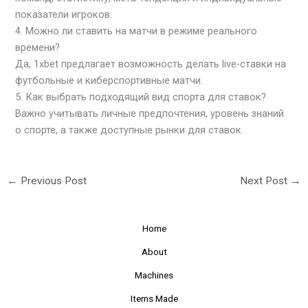
показатели игроков.
4. Можно ли ставить на матчи в режиме реального
времени?
Да, 1xbet предлагает возможность делать live-ставки на
футбольные и киберспортивные матчи.
5. Как выбрать подходящий вид спорта для ставок?
Важно учитывать личные предпочтения, уровень знаний
о спорте, а также доступные рынки для ставок.
←
Previous Post
Next Post
→
Home
About
Machines
Items Made