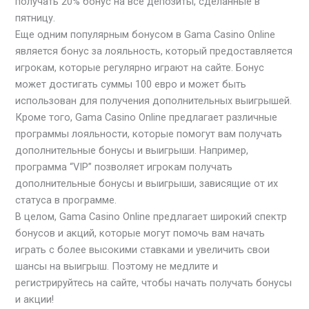
получать 20% бонус на все депозиты, сделанные в
пятницу.
Еще одним популярным бонусом в Gama Casino Online
является бонус за лояльность, который предоставляется
игрокам, которые регулярно играют на сайте. Бонус
может достигать суммы 100 евро и может быть
использован для получения дополнительных выигрышей.
Кроме того, Gama Casino Online предлагает различные
программы лояльности, которые помогут вам получать
дополнительные бонусы и выигрыши. Например,
программа “VIP” позволяет игрокам получать
дополнительные бонусы и выигрыши, зависящие от их
статуса в программе.
В целом, Gama Casino Online предлагает широкий спектр
бонусов и акций, которые могут помочь вам начать
играть с более высокими ставками и увеличить свои
шансы на выигрыш. Поэтому не медлите и
регистрируйтесь на сайте, чтобы начать получать бонусы
и акции!