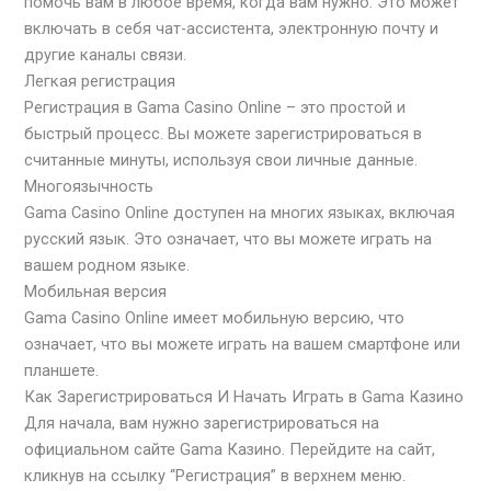
помочь вам в любое время, когда вам нужно. Это может
включать в себя чат-ассистента, электронную почту и
другие каналы связи.
Легкая регистрация
Регистрация в Gama Casino Online – это простой и
быстрый процесс. Вы можете зарегистрироваться в
считанные минуты, используя свои личные данные.
Многоязычность
Gama Casino Online доступен на многих языках, включая
русский язык. Это означает, что вы можете играть на
вашем родном языке.
Мобильная версия
Gama Casino Online имеет мобильную версию, что
означает, что вы можете играть на вашем смартфоне или
планшете.
Как Зарегистрироваться И Начать Играть в Gama Казино
Для начала, вам нужно зарегистрироваться на
официальном сайте Gama Казино. Перейдите на сайт,
кликнув на ссылку “Регистрация” в верхнем меню.