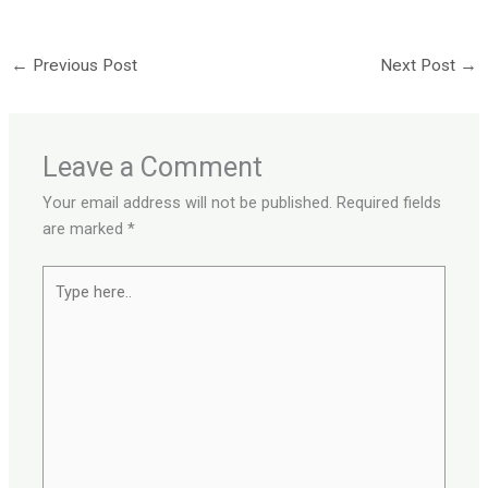
←
Previous Post
Next Post
→
Leave a Comment
Your email address will not be published.
Required fields
are marked
*
Type
here..