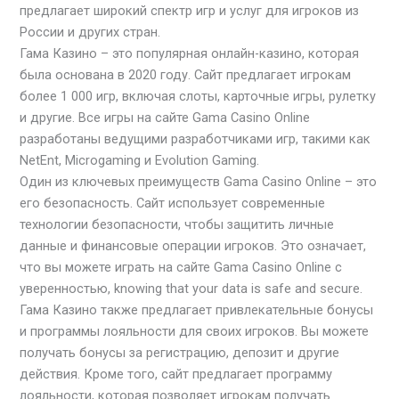
предлагает широкий спектр игр и услуг для игроков из
России и других стран.
Гама Казино – это популярная онлайн-казино, которая
была основана в 2020 году. Сайт предлагает игрокам
более 1 000 игр, включая слоты, карточные игры, рулетку
и другие. Все игры на сайте Gama Casino Online
разработаны ведущими разработчиками игр, такими как
NetEnt, Microgaming и Evolution Gaming.
Один из ключевых преимуществ Gama Casino Online – это
его безопасность. Сайт использует современные
технологии безопасности, чтобы защитить личные
данные и финансовые операции игроков. Это означает,
что вы можете играть на сайте Gama Casino Online с
уверенностью, knowing that your data is safe and secure.
Гама Казино также предлагает привлекательные бонусы
и программы лояльности для своих игроков. Вы можете
получать бонусы за регистрацию, депозит и другие
действия. Кроме того, сайт предлагает программу
лояльности, которая позволяет игрокам получать