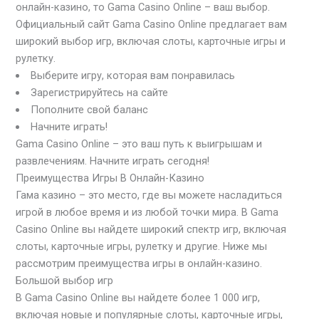
онлайн-казино, то Gama Casino Online – ваш выбор.
Официальный сайт Gama Casino Online предлагает вам
широкий выбор игр, включая слоты, карточные игры и
рулетку.
Выберите игру, которая вам понравилась
Зарегистрируйтесь на сайте
Пополните свой баланс
Начните играть!
Gama Casino Online – это ваш путь к выигрышам и
развлечениям. Начните играть сегодня!
Преимущества Игры В Онлайн-Казино
Гама казино – это место, где вы можете насладиться
игрой в любое время и из любой точки мира. В Gama
Casino Online вы найдете широкий спектр игр, включая
слоты, карточные игры, рулетку и другие. Ниже мы
рассмотрим преимущества игры в онлайн-казино.
Большой выбор игр
В Gama Casino Online вы найдете более 1 000 игр,
включая новые и популярные слоты, карточные игры,