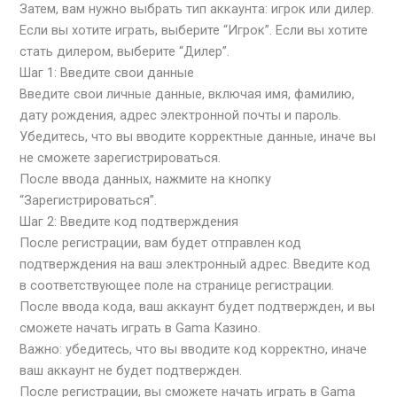
Затем, вам нужно выбрать тип аккаунта: игрок или дилер.
Если вы хотите играть, выберите “Игрок”. Если вы хотите
стать дилером, выберите “Дилер”.
Шаг 1: Введите свои данные
Введите свои личные данные, включая имя, фамилию,
дату рождения, адрес электронной почты и пароль.
Убедитесь, что вы вводите корректные данные, иначе вы
не сможете зарегистрироваться.
После ввода данных, нажмите на кнопку
“Зарегистрироваться”.
Шаг 2: Введите код подтверждения
После регистрации, вам будет отправлен код
подтверждения на ваш электронный адрес. Введите код
в соответствующее поле на странице регистрации.
После ввода кода, ваш аккаунт будет подтвержден, и вы
сможете начать играть в Gama Казино.
Важно: убедитесь, что вы вводите код корректно, иначе
ваш аккаунт не будет подтвержден.
После регистрации, вы сможете начать играть в Gama