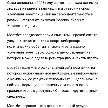
была основана в 2008 году и с тех пор стала одним из
лидеров на рынке азартных игр и ставок на спорт.
Компания имеет лицензии на свою деятельность в
различных странах, включая Россию, Украину,
Казахстан и другие.
Мостбет предлагает своим клиентам широкий спектр
услуг, включая ставки на спорт, киберспорт,
политические события, а также игры в казино.
Компания имеет свою официальную страницу, на
которой можно сделать регистрацию и начать играть.
мостбет вход
– это официальный сайт компании, на
котором можно найти все необходимые информацию
о компании, ее услугах и условиях игры. Здесь можно
найти информацию о различных типах ставок, о
правилах игры, о доступных бонусах и других важных
сведениях.
Мостбет зеркало – это дополнительный ресурс,