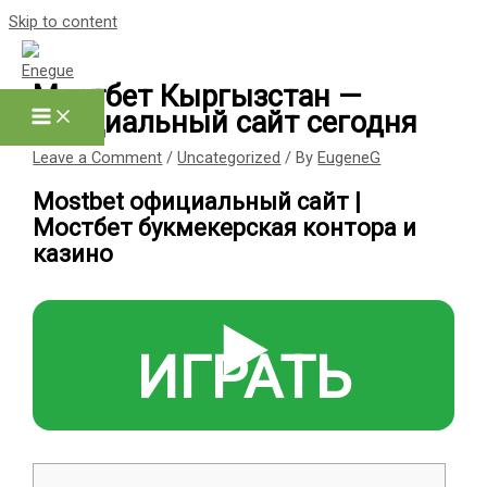
Skip to content
Мостбет Кыргызстан —
официальный сайт сегодня
Leave a Comment
/
Uncategorized
/ By
EugeneG
Mostbet официальный сайт |
Мостбет букмекерская контора и
казино
▶️
ИГРАТЬ