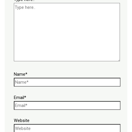
Name*
Email*
Website