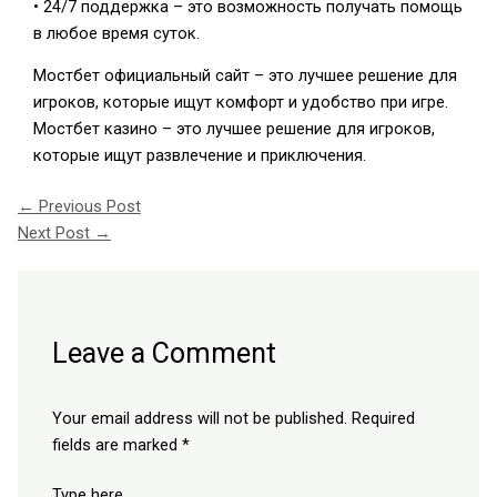
• 24/7 поддержка – это возможность получать помощь
в любое время суток.
Мостбет официальный сайт – это лучшее решение для
игроков, которые ищут комфорт и удобство при игре.
Мостбет казино – это лучшее решение для игроков,
которые ищут развлечение и приключения.
←
Previous Post
Next Post
→
Leave a Comment
Your email address will not be published.
Required
fields are marked
*
Type here..