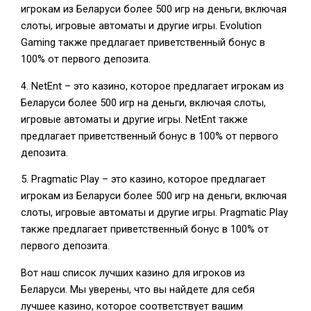
игрокам из Беларуси более 500 игр на деньги, включая
слоты, игровые автоматы и другие игры. Evolution
Gaming также предлагает приветственный бонус в
100% от первого депозита.
4. NetEnt – это казино, которое предлагает игрокам из
Беларуси более 500 игр на деньги, включая слоты,
игровые автоматы и другие игры. NetEnt также
предлагает приветственный бонус в 100% от первого
депозита.
5. Pragmatic Play – это казино, которое предлагает
игрокам из Беларуси более 500 игр на деньги, включая
слоты, игровые автоматы и другие игры. Pragmatic Play
также предлагает приветственный бонус в 100% от
первого депозита.
Вот наш список лучших казино для игроков из
Беларуси. Мы уверены, что вы найдете для себя
лучшее казино, которое соответствует вашим