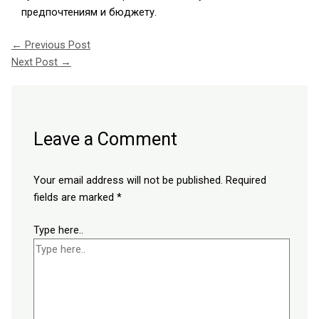
предпочтениям и бюджету.
←
Previous Post
Next Post
→
Leave a Comment
Your email address will not be published.
Required
fields are marked
*
Type here..