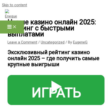
Skip to content
Новые казино онлайн 2025:
рейтинг с быстрыми
выплатами
Leave a Comment
/
Uncategorized
/ By
EugeneG
Эксклюзивный рейтинг казино
онлайн 2025 – где получить самые
крупные выигрыши
▶️
ИГРАТЬ