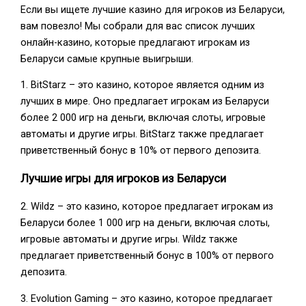
Если вы ищете лучшие казино для игроков из Беларуси,
вам повезло! Мы собрали для вас список лучших
онлайн-казино, которые предлагают игрокам из
Беларуси самые крупные выигрыши.
1. BitStarz – это казино, которое является одним из
лучших в мире. Оно предлагает игрокам из Беларуси
более 2 000 игр на деньги, включая слоты, игровые
автоматы и другие игры. BitStarz также предлагает
приветственный бонус в 10% от первого депозита.
Лучшие игры для игроков из Беларуси
2. Wildz – это казино, которое предлагает игрокам из
Беларуси более 1 000 игр на деньги, включая слоты,
игровые автоматы и другие игры. Wildz также
предлагает приветственный бонус в 100% от первого
депозита.
3. Evolution Gaming – это казино, которое предлагает