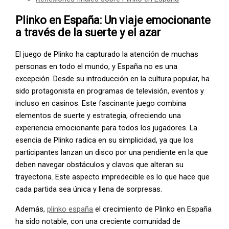
Plinko en España: Un viaje emocionante
a través de la suerte y el azar
El juego de Plinko ha capturado la atención de muchas
personas en todo el mundo, y España no es una
excepción. Desde su introducción en la cultura popular, ha
sido protagonista en programas de televisión, eventos y
incluso en casinos. Este fascinante juego combina
elementos de suerte y estrategia, ofreciendo una
experiencia emocionante para todos los jugadores. La
esencia de Plinko radica en su simplicidad, ya que los
participantes lanzan un disco por una pendiente en la que
deben navegar obstáculos y clavos que alteran su
trayectoria. Este aspecto impredecible es lo que hace que
cada partida sea única y llena de sorpresas.
Además,
plinko españa
el crecimiento de Plinko en España
ha sido notable, con una creciente comunidad de