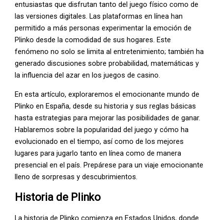
entusiastas que disfrutan tanto del juego físico como de
las versiones digitales. Las plataformas en línea han
permitido a más personas experimentar la emoción de
Plinko desde la comodidad de sus hogares. Este
fenómeno no solo se limita al entretenimiento; también ha
generado discusiones sobre probabilidad, matemáticas y
la influencia del azar en los juegos de casino.
En esta artículo, exploraremos el emocionante mundo de
Plinko en España, desde su historia y sus reglas básicas
hasta estrategias para mejorar las posibilidades de ganar.
Hablaremos sobre la popularidad del juego y cómo ha
evolucionado en el tiempo, así como de los mejores
lugares para jugarlo tanto en línea como de manera
presencial en el país. Prepárese para un viaje emocionante
lleno de sorpresas y descubrimientos.
Historia de Plinko
La historia de Plinko comienza en Estados Unidos, donde