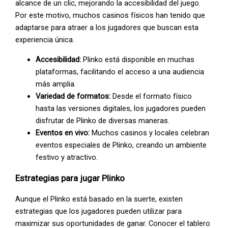
alcance de un clic, mejorando la accesibilidad del juego.
Por este motivo, muchos casinos físicos han tenido que
adaptarse para atraer a los jugadores que buscan esta
experiencia única.
Accesibilidad:
Plinko está disponible en muchas
plataformas, facilitando el acceso a una audiencia
más amplia.
Variedad de formatos:
Desde el formato físico
hasta las versiones digitales, los jugadores pueden
disfrutar de Plinko de diversas maneras.
Eventos en vivo:
Muchos casinos y locales celebran
eventos especiales de Plinko, creando un ambiente
festivo y atractivo.
Estrategias para jugar Plinko
Aunque el Plinko está basado en la suerte, existen
estrategias que los jugadores pueden utilizar para
maximizar sus oportunidades de ganar. Conocer el tablero