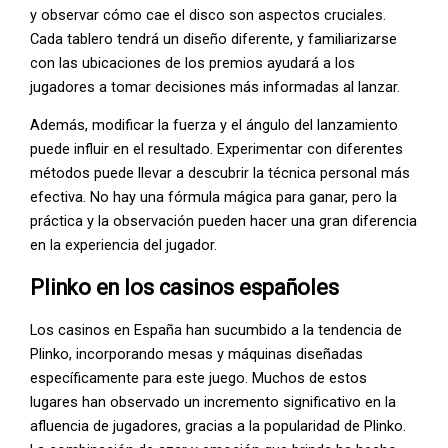
y observar cómo cae el disco son aspectos cruciales.
Cada tablero tendrá un diseño diferente, y familiarizarse
con las ubicaciones de los premios ayudará a los
jugadores a tomar decisiones más informadas al lanzar.
Además, modificar la fuerza y el ángulo del lanzamiento
puede influir en el resultado. Experimentar con diferentes
métodos puede llevar a descubrir la técnica personal más
efectiva. No hay una fórmula mágica para ganar, pero la
práctica y la observación pueden hacer una gran diferencia
en la experiencia del jugador.
Plinko en los casinos españoles
Los casinos en España han sucumbido a la tendencia de
Plinko, incorporando mesas y máquinas diseñadas
específicamente para este juego. Muchos de estos
lugares han observado un incremento significativo en la
afluencia de jugadores, gracias a la popularidad de Plinko.