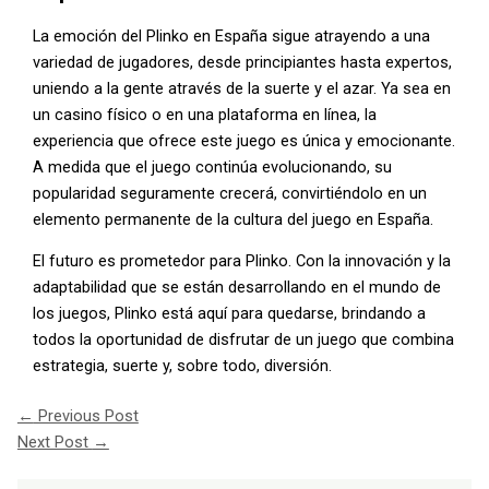
La emoción del Plinko en España sigue atrayendo a una
variedad de jugadores, desde principiantes hasta expertos,
uniendo a la gente através de la suerte y el azar. Ya sea en
un casino físico o en una plataforma en línea, la
experiencia que ofrece este juego es única y emocionante.
A medida que el juego continúa evolucionando, su
popularidad seguramente crecerá, convirtiéndolo en un
elemento permanente de la cultura del juego en España.
El futuro es prometedor para Plinko. Con la innovación y la
adaptabilidad que se están desarrollando en el mundo de
los juegos, Plinko está aquí para quedarse, brindando a
todos la oportunidad de disfrutar de un juego que combina
estrategia, suerte y, sobre todo, diversión.
←
Previous Post
Next Post
→