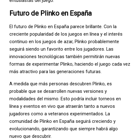
entusiastas del juego.
Futuro de Plinko en España
El futuro de Plinko en España parece brillante. Con la
creciente popularidad de los juegos en línea y el interés
continuo en los juegos de azar, Plinko probablemente
seguirá siendo un favorito entre los jugadores. Las
innovaciones tecnológicas también permitirán nuevas
formas de experimentar Plinko, haciendo el juego cada vez
más atractivo para las generaciones futuras.
A medida que más personas descubren Plinko, es
probable que se desarrollen nuevas versiones y
modalidades del mismo. Esto podría incluir torneos en
línea y eventos en vivo que atraerán tanto a nuevos
jugadores como a veteranos experimentados. La
comunidad de Plinko en España seguirá creciendo y
evolucionando, garantizando que siempre habrá algo
nuevo que descubrir.