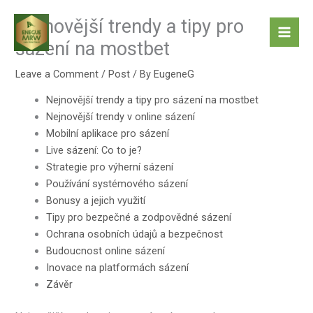
Skip
Nejnovější trendy a tipy pro
to
content
sázení na mostbet
Leave a Comment
/
Post
/ By
EugeneG
Nejnovější trendy a tipy pro sázení na mostbet
Nejnovější trendy v online sázení
Mobilní aplikace pro sázení
Live sázení: Co to je?
Strategie pro výherní sázení
Používání systémového sázení
Bonusy a jejich využití
Tipy pro bezpečné a zodpovědné sázení
Ochrana osobních údajů a bezpečnost
Budoucnost online sázení
Inovace na platformách sázení
Závěr