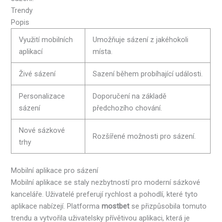
Trendy
Popis
Využití mobilních
Umožňuje sázení z jakéhokoli
aplikací
místa.
Živé sázení
Sazení během probíhající události.
Personalizace
Doporučení na základě
sázení
předchozího chování.
Nové sázkové
Rozšířené možnosti pro sázení.
trhy
Mobilní aplikace pro sázení
Mobilní aplikace se staly nezbytností pro moderní sázkové
kanceláře. Uživatelé preferují rychlost a pohodlí, které tyto
aplikace nabízejí. Platforma
mostbet
se přizpůsobila tomuto
trendu a vytvořila uživatelsky přívětivou aplikaci, která je