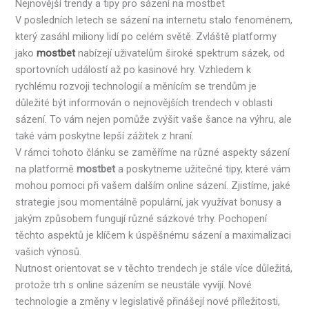
Nejnovější trendy a tipy pro sázení na mostbet
V posledních letech se sázení na internetu stalo fenoménem,
který zasáhl miliony lidí po celém světě. Zvláště platformy
jako
mostbet
nabízejí uživatelům široké spektrum sázek, od
sportovních událostí až po kasinové hry. Vzhledem k
rychlému rozvoji technologií a měnícím se trendům je
důležité být informován o nejnovějších trendech v oblasti
sázení. To vám nejen pomůže zvýšit vaše šance na výhru, ale
také vám poskytne lepší zážitek z hraní.
V rámci tohoto článku se zaměříme na různé aspekty sázení
na platformě
mostbet
a poskytneme užitečné tipy, které vám
mohou pomoci při vašem dalším online sázení. Zjistíme, jaké
strategie jsou momentálně populární, jak využívat bonusy a
jakým způsobem fungují různé sázkové trhy. Pochopení
těchto aspektů je klíčem k úspěšnému sázení a maximalizaci
vašich výnosů.
Nutnost orientovat se v těchto trendech je stále více důležitá,
protože trh s online sázením se neustále vyvíjí. Nové
technologie a změny v legislativě přinášejí nové příležitosti,