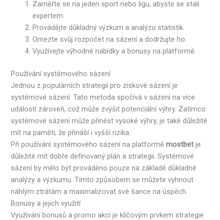
Zaměřte se na jeden sport nebo ligu, abyste se stali
expertem.
Provádějte důkladný výzkum a analýzu statistik.
Omezte svůj rozpočet na sázení a dodržujte ho.
Využívejte výhodné nabídky a bonusy na platformě.
Používání systémového sázení
Jednou z populárních strategií pro ziskové sázení je
systémové sázení. Tato metoda spočívá v sázení na více
událostí zároveň, což může zvýšit potenciální výhry. Zatímco
systémové sázení může přinést vysoké výhry, je také důležité
mít na paměti, že přináší i vyšší rizika.
Při používání systémového sázení na platformě
mostbet
je
důležité mít dobře definovaný plán a strategii. Systémové
sázení by mělo být prováděno pouze na základě důkladné
analýzy a výzkumu. Tímto způsobem se můžete vyhnout
náhlým ztrátám a maximalizovat své šance na úspěch.
Bonusy a jejich využití
Využívání bonusů a promo akcí je klíčovým prvkem strategie