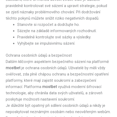
pravidelně kontrolovat své sázení a upravit strategie, pokud
se zjistí náznaky problémového chování. Při dodržování
těchto pokynů můžete snížit riziko negativních dopadů.
Stanovte si rozpočet a dodržujte ho.
Sázejte na základě informovaných rozhodnutí.
Pravidelně kontrolujte své sázky a výsledky.
Vyhýbejte se impulsivnímu sázení.
Ochrana osobních údajů a bezpečnost
Dalším klíčovým aspektem bezpečného sázení na platformě
mostbet
je ochrana osobních údajů. Uživatelé by měli vždy
ověřovat, zda plně chápou ochranu a bezpečnostní opatření
platformy, které mají zajistit soukromí a zabezpečení
informací. Platforma
mostbet
využívá moderní šifrovací
technologie, aby chránila data svých uživatelů, a zároveň
poskytuje možnosti nastavení soukromí.
Je důležité být opatrný při sdílení osobních údajů a nikdy je
neposkytovat neznámým osobám nebo neověřeným webům.