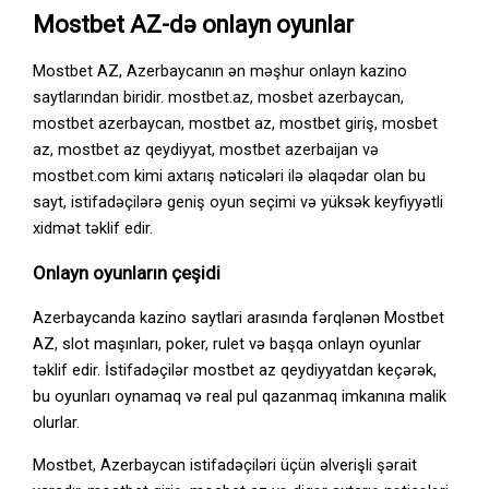
Mostbet AZ-də onlayn oyunlar
Mostbet AZ, Azerbaycanın ən məşhur onlayn kazino
saytlarından biridir. mostbet.az, mosbet azerbaycan,
mostbet azerbaycan, mostbet az, mostbet giriş, mosbet
az, mostbet az qeydiyyat, mostbet azerbaijan və
mostbet.com kimi axtarış nəticələri ilə əlaqədar olan bu
sayt, istifadəçilərə geniş oyun seçimi və yüksək keyfiyyətli
xidmət təklif edir.
Onlayn oyunların çeşidi
Azerbaycanda kazino saytlari arasında fərqlənən Mostbet
AZ, slot maşınları, poker, rulet və başqa onlayn oyunlar
təklif edir. İstifadəçilər mostbet az qeydiyyatdan keçərək,
bu oyunları oynamaq və real pul qazanmaq imkanına malik
olurlar.
Mostbet, Azerbaycan istifadəçiləri üçün əlverişli şərait