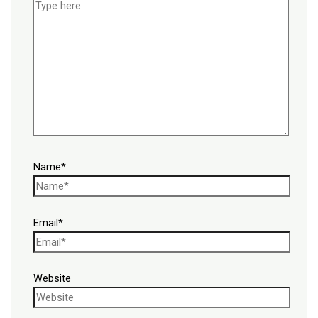
Name*
Email*
Website