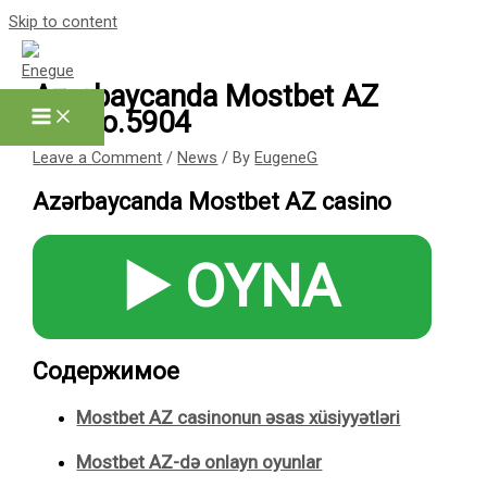
Skip to content
Azərbaycanda Mostbet AZ
casino.5904
Leave a Comment
/
News
/ By
EugeneG
Azərbaycanda Mostbet AZ casino
▶️ OYNA
Содержимое
Mostbet AZ casinonun əsas xüsiyyətləri
Mostbet AZ-də onlayn oyunlar