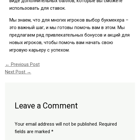
виде дополнительных баллов, которые вы сможете
использовать для ставок.
Мы знаем, что для многих игроков выбор букмекера –
это важный шаг, и мы готовы помочь вам в этом. Мы
предлагаем ряд привлекательных бонусов и акций для
новых игроков, чтобы помочь вам начать свою
игровую карьеру с успехом.
←
Previous Post
Next Post
→
Leave a Comment
Your email address will not be published.
Required
fields are marked
*