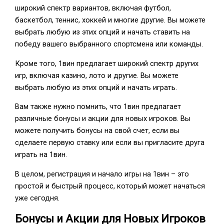
широкий спектр вариантов, включая футбол,
баскетбол, теннис, хоккей и многие другие. Вы можете
выбрать любую из этих опций и начать ставить на
победу вашего выбранного спортсмена или команды.
Кроме того, 1вин предлагает широкий спектр других
игр, включая казино, лото и другие. Вы можете
выбрать любую из этих опций и начать играть.
Вам также нужно помнить, что 1вин предлагает
различные бонусы и акции для новых игроков. Вы
можете получить бонусы на свой счет, если вы
сделаете первую ставку или если вы пригласите друга
играть на 1вин.
В целом, регистрация и начало игры на 1вин – это
простой и быстрый процесс, который может начаться
уже сегодня.
Бонусы и Акции для Новых Игроков