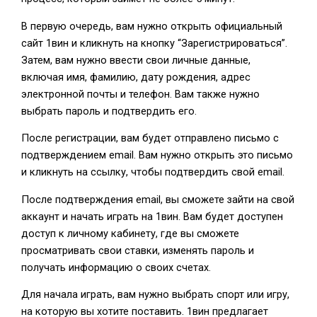
В первую очередь, вам нужно открыть официальный
сайт 1вин и кликнуть на кнопку “Зарегистрироваться”.
Затем, вам нужно ввести свои личные данные,
включая имя, фамилию, дату рождения, адрес
электронной почты и телефон. Вам также нужно
выбрать пароль и подтвердить его.
После регистрации, вам будет отправлено письмо с
подтверждением email. Вам нужно открыть это письмо
и кликнуть на ссылку, чтобы подтвердить свой email.
После подтверждения email, вы сможете зайти на свой
аккаунт и начать играть на 1вин. Вам будет доступен
доступ к личному кабинету, где вы сможете
просматривать свои ставки, изменять пароль и
получать информацию о своих счетах.
Для начала играть, вам нужно выбрать спорт или игру,
на которую вы хотите поставить. 1вин предлагает