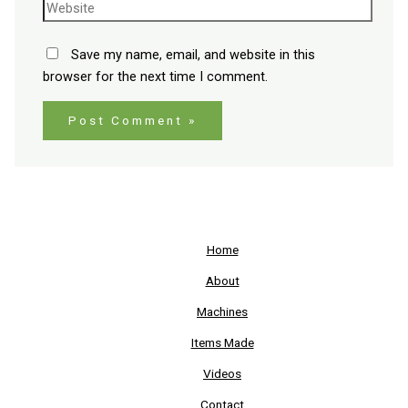
Save my name, email, and website in this
browser for the next time I comment.
Home
About
Machines
Items Made
Videos
Contact