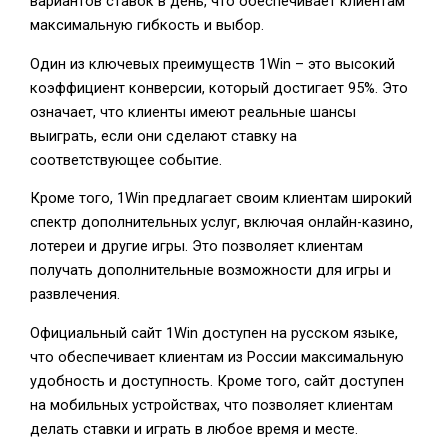
вариантов ставок в день, что обеспечивает клиентам
максимальную гибкость и выбор.
Один из ключевых преимуществ 1Win – это высокий
коэффициент конверсии, который достигает 95%. Это
означает, что клиенты имеют реальные шансы
выиграть, если они сделают ставку на
соответствующее событие.
Кроме того, 1Win предлагает своим клиентам широкий
спектр дополнительных услуг, включая онлайн-казино,
лотереи и другие игры. Это позволяет клиентам
получать дополнительные возможности для игры и
развлечения.
Официальный сайт 1Win доступен на русском языке,
что обеспечивает клиентам из России максимальную
удобность и доступность. Кроме того, сайт доступен
на мобильных устройствах, что позволяет клиентам
делать ставки и играть в любое время и месте.