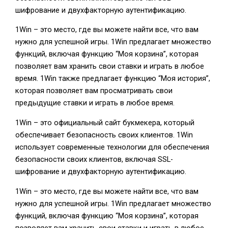
шифрование и двухфакторную аутентификацию.
1Win – это место, где вы можете найти все, что вам
нужно для успешной игры. 1Win предлагает множество
функций, включая функцию “Моя корзина”, которая
позволяет вам хранить свои ставки и играть в любое
время. 1Win также предлагает функцию “Моя история”,
которая позволяет вам просматривать свои
предыдущие ставки и играть в любое время.
1Win – это официальный сайт букмекера, который
обеспечивает безопасность своих клиентов. 1Win
использует современные технологии для обеспечения
безопасности своих клиентов, включая SSL-
шифрование и двухфакторную аутентификацию.
1Win – это место, где вы можете найти все, что вам
нужно для успешной игры. 1Win предлагает множество
функций, включая функцию “Моя корзина”, которая
позволяет вам хранить свои ставки и играть в любое