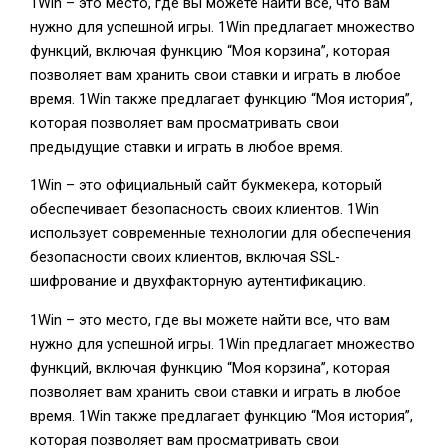
1Win – это место, где вы можете найти все, что вам
нужно для успешной игры. 1Win предлагает множество
функций, включая функцию “Моя корзина”, которая
позволяет вам хранить свои ставки и играть в любое
время. 1Win также предлагает функцию “Моя история”,
которая позволяет вам просматривать свои
предыдущие ставки и играть в любое время.
1Win – это официальный сайт букмекера, который
обеспечивает безопасность своих клиентов. 1Win
использует современные технологии для обеспечения
безопасности своих клиентов, включая SSL-
шифрование и двухфакторную аутентификацию.
1Win – это место, где вы можете найти все, что вам
нужно для успешной игры. 1Win предлагает множество
функций, включая функцию “Моя корзина”, которая
позволяет вам хранить свои ставки и играть в любое
время. 1Win также предлагает функцию “Моя история”,
которая позволяет вам просматривать свои