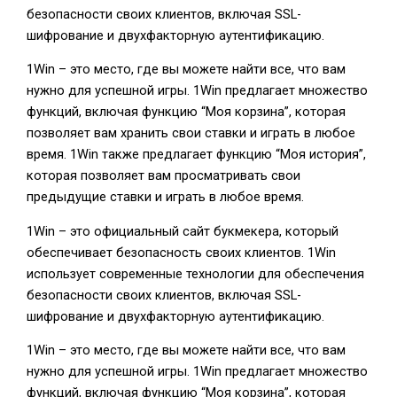
безопасности своих клиентов, включая SSL-
шифрование и двухфакторную аутентификацию.
1Win – это место, где вы можете найти все, что вам
нужно для успешной игры. 1Win предлагает множество
функций, включая функцию “Моя корзина”, которая
позволяет вам хранить свои ставки и играть в любое
время. 1Win также предлагает функцию “Моя история”,
которая позволяет вам просматривать свои
предыдущие ставки и играть в любое время.
1Win – это официальный сайт букмекера, который
обеспечивает безопасность своих клиентов. 1Win
использует современные технологии для обеспечения
безопасности своих клиентов, включая SSL-
шифрование и двухфакторную аутентификацию.
1Win – это место, где вы можете найти все, что вам
нужно для успешной игры. 1Win предлагает множество
функций, включая функцию “Моя корзина”, которая