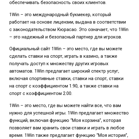
обеспечивать безопасность своих клиентов.
1Win – это международный букмекер, который
работает на основе лицензии, выдана в соответствии
с законодательством Кюрасао. Это означает, что 1Win
– это надежный и безопасный партнер для игроков.
Официальный сайт 1Win – это место, где вы можете
сделать ставки на спорт, играть в казино, а также
получать доступ к множеству других игровых
автоматов. 1Win предлагает широкий спектр услуг,
включая спортивные ставки, ставки на спорт, ставки
на спорт с коэффициентом 1.90, а также ставки на
спорт с коэффициентом 2.00.
1Win – это место, где вы можете найти все, что вам
нужно для успешной игры. 1Win предлагает множество
функций, включая функцию “Моя корзина”, которая
позволяет вам хранить свои ставки и играть в любое
время. 1Win также предлагает функцию “Моя история”,