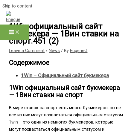
Skip to content
1Win официальный сайт
букмекера — 1Вин ставки на
спорт.451 (2)
Leave a Comment
/
News
/ By
EugeneG
Содержимое
1Win – Официальный сайт букмекера
1Win официальный сайт букмекера
— 1Вин ставки на спорт
В мире ставок на спорт есть много букмекеров, но не
все из них могут похвастаться официальным статусом.
1win
– это один из немногих букмекеров, которые
могут похвастаться официальным статусом и