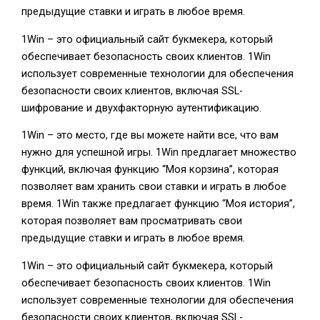
предыдущие ставки и играть в любое время.
1Win – это официальный сайт букмекера, который
обеспечивает безопасность своих клиентов. 1Win
использует современные технологии для обеспечения
безопасности своих клиентов, включая SSL-
шифрование и двухфакторную аутентификацию.
1Win – это место, где вы можете найти все, что вам
нужно для успешной игры. 1Win предлагает множество
функций, включая функцию “Моя корзина”, которая
позволяет вам хранить свои ставки и играть в любое
время. 1Win также предлагает функцию “Моя история”,
которая позволяет вам просматривать свои
предыдущие ставки и играть в любое время.
1Win – это официальный сайт букмекера, который
обеспечивает безопасность своих клиентов. 1Win
использует современные технологии для обеспечения
безопасности своих клиентов, включая SSL-