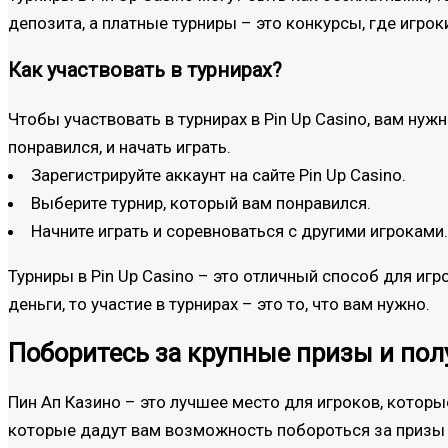
депозита, а платные турниры – это конкурсы, где игро
Как участвовать в турнирах?
Чтобы участвовать в турнирах в Pin Up Casino, вам нуж
понравился, и начать играть.
Зарегистрируйте аккаунт на сайте Pin Up Casino.
Выберите турнир, который вам понравился.
Начните играть и соревноваться с другими игроками.
Турниры в Pin Up Casino – это отличный способ для иг
деньги, то участие в турнирах – это то, что вам нужно.
Поборитесь за крупные призы и пол
Пин Ап Казино – это лучшее место для игроков, которы
которые дадут вам возможность побороться за призы 