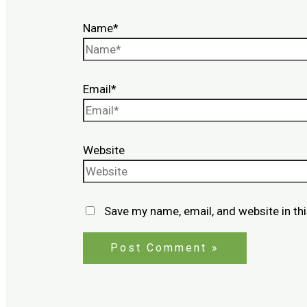
Name*
Email*
Website
Save my name, email, and website in th