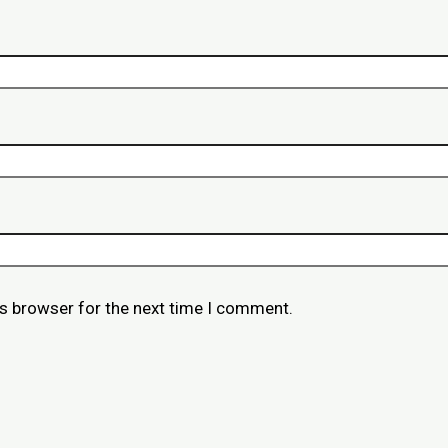
is browser for the next time I comment.