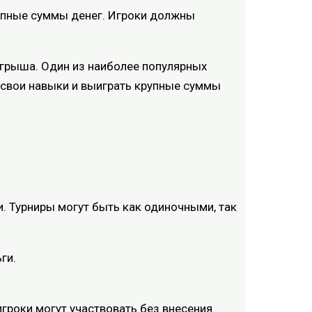
крупные суммы денег. Игроки должны
игрыша. Один из наиболее популярных
ть свои навыки и выиграть крупные суммы
и. Турниры могут быть как одиночными, так
ги.
игроки могут участвовать без внесения