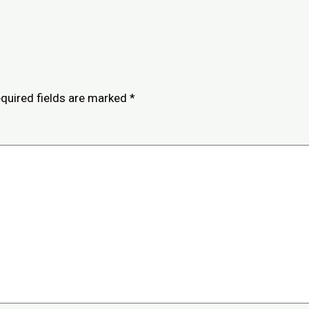
quired fields are marked
*