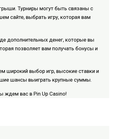
грыши. Турниры могут быть связаны с
ем сайте, выбрать игру, которая вам
иде дополнительных денег, которые вы
торая позволяет вам получать бонусы и
ем широкий выбор игр, высокие ставки и
учшие шансы выиграть крупные суммы.
ы ждем вас в Pin Up Casino!