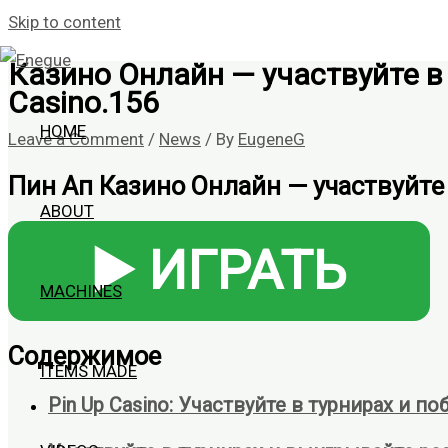
Skip to content
Казино Онлайн — участвуйте в 
Casino.156
HOME
Leave a Comment
/
News
/ By
EugeneG
Пин Ап Казино Онлайн — участвуйте 
ABOUT
▶️ ИГРАТЬ
MACHINES
Содержимое
ITEMS MADE
Pin Up Casino: Участвуйте в турнирах и п