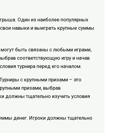
игрыша. Один из наиболее популярных
ть свои навыки и выиграть крупные суммы
ы могут быть связаны с любыми играми,
 выбрав соответствующую игру и начав
словия турнира перед его началом.
 Турниры с крупными призами – это
крупными призами, выбрав
оки должны тщательно изучить условия
 суммы денег. Игроки должны тщательно