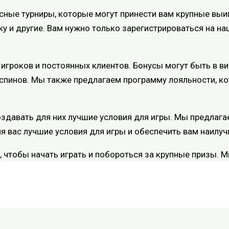
сные турниры, которые могут принести вам крупные выи
у и другие. Вам нужно только зарегистрироваться на наш
 игроков и постоянных клиентов. Бонусы могут быть в в
 спинов. Мы также предлагаем программу лояльности, ко
оздавать для них лучшие условия для игры. Мы предлага
ля вас лучшие условия для игры и обеспечить вам наил
, чтобы начать играть и побороться за крупные призы. М