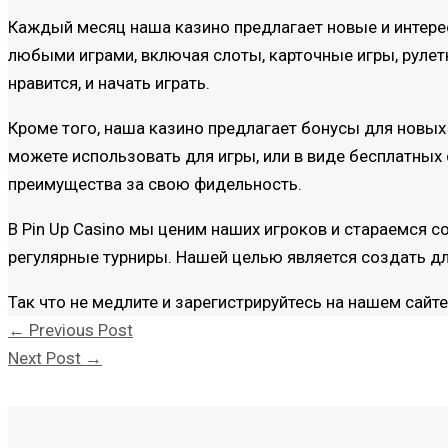
Каждый месяц наша казино предлагает новые и интере
любыми играми, включая слоты, карточные игры, рулетк
нравится, и начать играть.
Кроме того, наша казино предлагает бонусы для новых
можете использовать для игры, или в виде бесплатных
преимущества за свою фидельность.
В Pin Up Casino мы ценим наших игроков и стараемся с
регулярные турниры. Нашей целью является создать д
Так что не медлите и зарегистрируйтесь на нашем сайте
←
Previous Post
Next Post
→