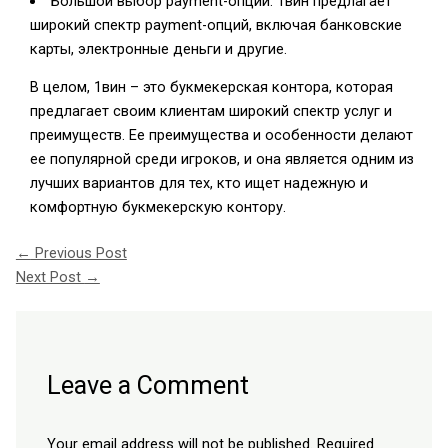
Большой выбор payment-опций: 1вин предлагает
широкий спектр payment-опций, включая банковские
карты, электронные деньги и другие.
В целом, 1вин – это букмекерская контора, которая
предлагает своим клиентам широкий спектр услуг и
преимуществ. Ее преимущества и особенности делают
ее популярной среди игроков, и она является одним из
лучших вариантов для тех, кто ищет надежную и
комфортную букмекерскую контору.
←
Previous Post
Next Post
→
Leave a Comment
Your email address will not be published.
Required