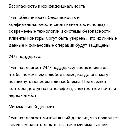
Безопасность и конфиденциальность
1win обеспечивает безопасность и
конфиденциальность своих клиентов, используя
современные технологии и системы безопасности.
Клиенты конторы могут быть уверены, что их личные
данные и финансовые операции будут защищены.
24/7 поддержка
1win предлагает 24/7 поддержку своих клиентов,
чтобы помочь им в любое время, когда они могут
возникнуть вопросы или проблемы. Поддержка
конторы доступна по телефону, электронной почте и
через чат-бот.
Минимальный депозит
1win предлагает минимальный депозит, что позволяет
клиентам начать делать ставки с минимальными