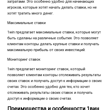
затратами. Это особенно удобно для начинающих
игроков, которые хотят начать делать ставки, но не
хотят тратить много денег.
Максимальные ставки
1win предлагает максимальные ставки, которые могут
быть сделаны на различные события. Это позволяет
клиентам конторы делать крупные ставки и получать
максимальную прибыль от своих инвестиций.
Мониторинг ставок
1win предлагает мониторинг ставок, который
позволяет клиентам конторы отслеживать результаты
своих ставок и получать доступ к информации о своих
счетах. Это особенно удобно для тех, кто хочет
отслеживать результаты своих ставок и получать
доступ к информации о своих счетах.
Преимущества и особенности 1вин