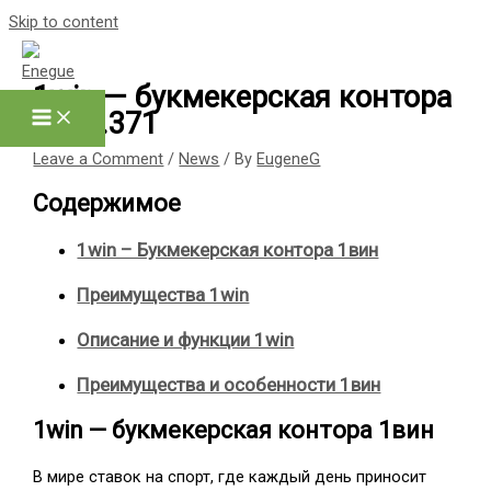
Skip to content
1win — букмекерская контора
1вин.371
Leave a Comment
/
News
/ By
EugeneG
Содержимое
1win – Букмекерская контора 1вин
Преимущества 1win
Описание и функции 1win
Преимущества и особенности 1вин
1win — букмекерская контора 1вин
В мире ставок на спорт, где каждый день приносит