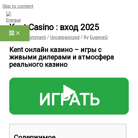
Skip to content
Kent Casino : вход 2025
Leave a Comment
/
Uncategorized
/ By
EugeneG
Kent онлайн казино – игры с
живыми дилерами и атмосфера
реального казино
▶️
ИГРАТЬ
Содержимое