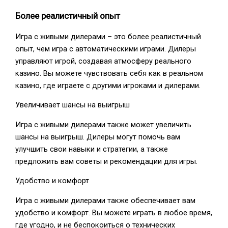
Более реалистичный опыт
Игра с живыми дилерами – это более реалистичный
опыт, чем игра с автоматическими играми. Дилеры
управляют игрой, создавая атмосферу реального
казино. Вы можете чувствовать себя как в реальном
казино, где играете с другими игроками и дилерами.
Увеличивает шансы на выигрыш
Игра с живыми дилерами также может увеличить
шансы на выигрыш. Дилеры могут помочь вам
улучшить свои навыки и стратегии, а также
предложить вам советы и рекомендации для игры.
Удобство и комфорт
Игра с живыми дилерами также обеспечивает вам
удобство и комфорт. Вы можете играть в любое время,
где угодно, и не беспокоиться о технических