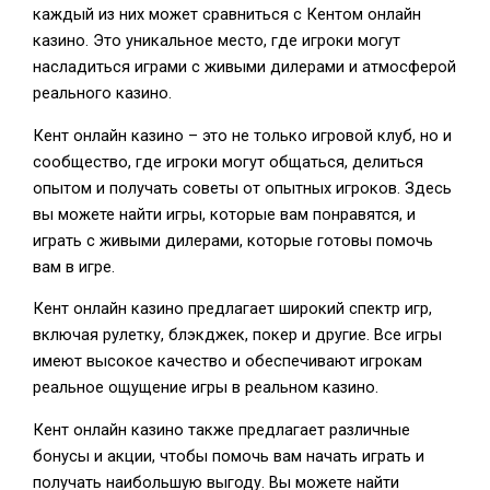
каждый из них может сравниться с Кентом онлайн
казино. Это уникальное место, где игроки могут
насладиться играми с живыми дилерами и атмосферой
реального казино.
Кент онлайн казино – это не только игровой клуб, но и
сообщество, где игроки могут общаться, делиться
опытом и получать советы от опытных игроков. Здесь
вы можете найти игры, которые вам понравятся, и
играть с живыми дилерами, которые готовы помочь
вам в игре.
Кент онлайн казино предлагает широкий спектр игр,
включая рулетку, блэкджек, покер и другие. Все игры
имеют высокое качество и обеспечивают игрокам
реальное ощущение игры в реальном казино.
Кент онлайн казино также предлагает различные
бонусы и акции, чтобы помочь вам начать играть и
получать наибольшую выгоду. Вы можете найти