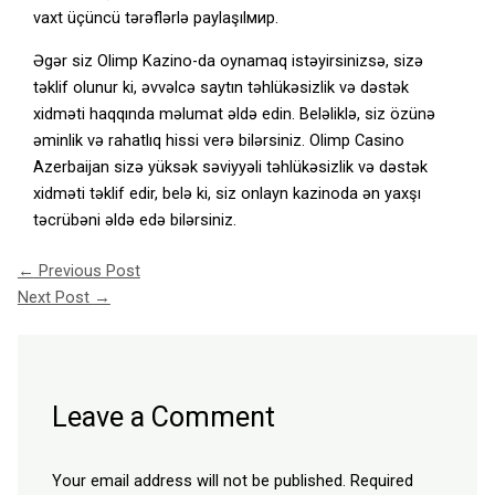
vaxt üçüncü tərəflərlə paylaşılмир.
Əgər siz Olimp Kazino-da oynamaq istəyirsinizsə, sizə
təklif olunur ki, əvvəlcə saytın təhlükəsizlik və dəstək
xidməti haqqında məlumat əldə edin. Beləliklə, siz özünə
əminlik və rahatlıq hissi verə bilərsiniz. Olimp Casino
Azerbaijan sizə yüksək səviyyəli təhlükəsizlik və dəstək
xidməti təklif edir, belə ki, siz onlayn kazinoda ən yaxşı
təcrübəni əldə edə bilərsiniz.
←
Previous Post
Next Post
→
Leave a Comment
Your email address will not be published.
Required