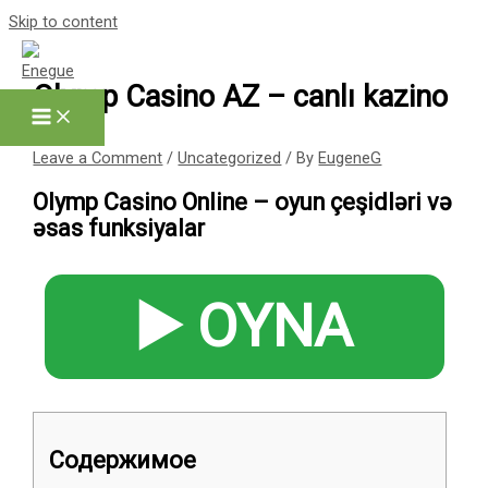
Skip to content
Olymp Casino AZ – canlı kazino
indi
Leave a Comment
/
Uncategorized
/ By
EugeneG
Olymp Casino Online – oyun çeşidləri və
əsas funksiyalar
▶️ OYNA
Содержимое