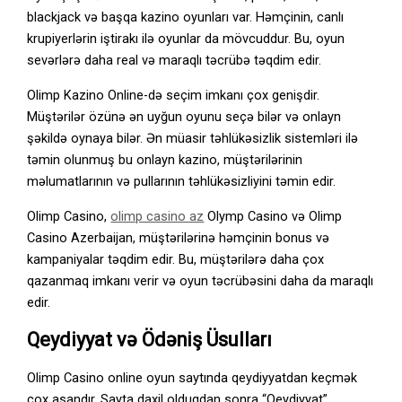
blackjack və başqa kazino oyunları var. Həmçinin, canlı
krupiyerlərin iştirakı ilə oyunlar da mövcuddur. Bu, oyun
sevərlərə daha real və maraqlı təcrübə təqdim edir.
Olimp Kazino Online-də seçim imkanı çox genişdir.
Müştərilər özünə ən uyğun oyunu seçə bilər və onlayn
şəkildə oynaya bilər. Ən müasir təhlükəsizlik sistemləri ilə
təmin olunmuş bu onlayn kazino, müştərilərinin
məlumatlarının və pullarının təhlükəsizliyini təmin edir.
Olimp Casino,
olimp casino az
Olymp Casino və Olimp
Casino Azerbaijan, müştərilərinə həmçinin bonus və
kampaniyalar təqdim edir. Bu, müştərilərə daha çox
qazanmaq imkanı verir və oyun təcrübəsini daha da maraqlı
edir.
Qeydiyyat və Ödəniş Üsulları
Olimp Casino online oyun saytında qeydiyyatdan keçmək
çox asandır. Sayta daxil olduqdan sonra “Qeydiyyat”