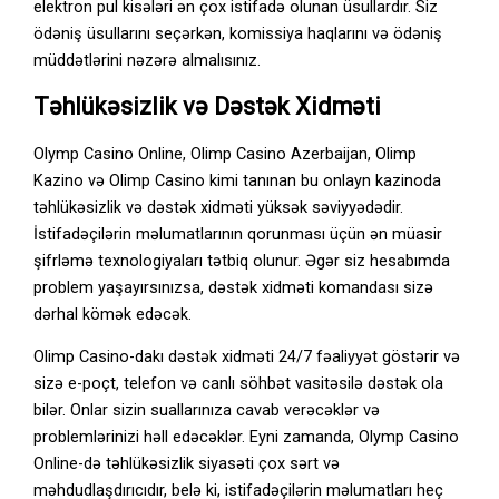
elektron pul kisələri ən çox istifadə olunan üsullardır. Siz
ödəniş üsullarını seçərkən, komissiya haqlarını və ödəniş
müddətlərini nəzərə almalısınız.
Təhlükəsizlik və Dəstək Xidməti
Olymp Casino Online, Olimp Casino Azerbaijan, Olimp
Kazino və Olimp Casino kimi tanınan bu onlayn kazinoda
təhlükəsizlik və dəstək xidməti yüksək səviyyədədir.
İstifadəçilərin məlumatlarının qorunması üçün ən müasir
şifrləmə texnologiyaları tətbiq olunur. Əgər siz hesabımda
problem yaşayırsınızsa, dəstək xidməti komandası sizə
dərhal kömək edəcək.
Olimp Casino-dakı dəstək xidməti 24/7 fəaliyyət göstərir və
sizə e-poçt, telefon və canlı söhbət vasitəsilə dəstək ola
bilər. Onlar sizin suallarınıza cavab verəcəklər və
problemlərinizi həll edəcəklər. Eyni zamanda, Olymp Casino
Online-də təhlükəsizlik siyasəti çox sərt və
məhdudlaşdırıcıdır, belə ki, istifadəçilərin məlumatları heç