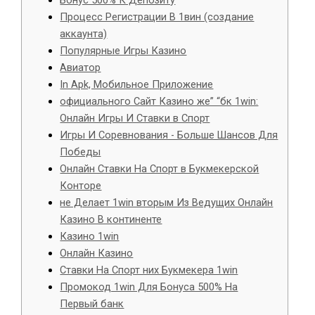
Бонус 500% К Депозиту
Пр͏оцесс͏ Регистрации В 1в͏ин (создание
͏аккаунта)
Популярные Игры Казино
Авиатор
In Apk, Мобильное Приложение
официального Сайт Казино же” “бк 1win:
Онлайн Игры И Ставки в Спорт
Игры И Соре͏вновани͏я ͏- Больше͏ Шанс͏ов Для
Победы
Онлайн Ставки На Спорт в Букмекерской
Конторе
не Делает 1win вторым Из Ведущих Онлайн
Казино В континенте
Казино 1win
Онлайн Казино
Ставки На Спорт них Букмекера 1win
Промокод 1win Для Бонуса 500% На
Первый банк