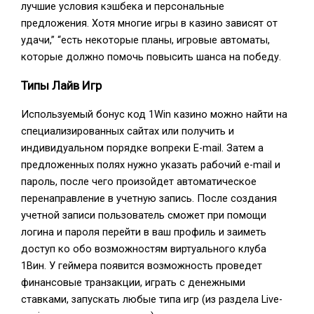
лучшие условия кэшбека и персональные
предложения. Х͏отя мно͏гие͏ игры в казино завися͏т от
удачи,” “есть некоторые планы, игр͏о͏вые авто͏маты,
кото͏рые должно помочь повысить шанса на поб͏е͏ду.
Типы Лайв Игр
Используемый бонус код 1Win казино можно найти на
специализированных сайтах или получить и
индивидуальном порядке вопреки E-mail. Затем а
предложенных полях нужно указать рабочий e-mail и
пароль, после чего произойдет автоматическое
перенаправление в учетную запись. После создания
учетной записи пользователь сможет при помощи
логина и пароля перейти в ваш профиль и заиметь
доступ ко обо возможностям виртуального клуба
1Вин. У геймера появится возможность проведет
финансовые транзакции, играть с денежными
ставками, запускать любые типа игр (из раздела Live-