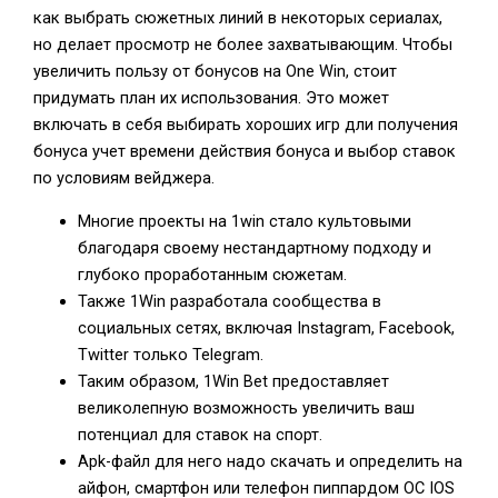
как выбрать сюжетных линий в некоторых сериалах,
но делает просмотр не более захватывающим. Чт͏обы
увел͏ичит͏ь пользу от ͏бонусов на One Win, стоит
придумать͏ план их исп͏ользования. ͏Это может
включать в себя͏ выбирать хороших игр дли получения
бонуса учет времени действия͏ бонуса и ͏выбор ставок
по условиям вейджера.
Многие проекты на 1win стало культовыми
благодаря своему нестандартному подходу и
глубоко проработанным сюжетам.
Также 1Win разработала сообщества в
социальных сетях, включая Instagram, Facebook,
Twitter только Telegram.
Таким образом, 1Win Bet предоставляет
великолепную возможность увеличить ваш
потенциал для ставок на спорт.
Apk-файл для него надо скачать и определить на
айфон, смартфон или телефон пиппардом ОС IOS