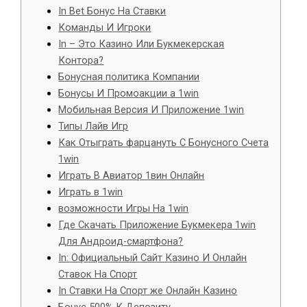
In Bet Бонус На Ставки
Команды И Игроки
In – Это Казино Или Букмекерская
Контора?
Бонусная политика Компании
Бонусы И Промоакции а 1win
Мобильная Версия И Приложение 1win
Типы Лайв Игр
Как Отыграть фарцануть С Бонусного Счета
1win
Играть В Авиатор 1вин Онлайн
Играть в 1win
возможности Игры На 1win
Где Скачать Приложение Букмекера 1win
Для Андроид-смартфона?
In: Официальный Сайт Казино И Онлайн
Ставок На Спорт
In Ставки На Спорт же Онлайн Казино