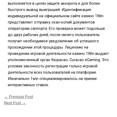
выполняется в целях защите аккаунта и для более
быстрого вывод выигрышей. Идентификация
индивидуальной на официальном сайте казино 1Win
представляет отправку скан-копий документов
операторам саппорта. Его проверка может подольше
до двух рабочих дней, после ничего пользователь
получит необходимое уведомление об успешного
прохождении этой процедуры. Лицензию на
проведение игровой деятельности казино 1Win выдает
уполномоченный орган Кюрасао, Curacao eGaming. Это
условие законность регистрации только игровой
деятельности всех пользователей на платформе.
Изначально 1win специализировалось на приеме
интерактивных ставок.
←
Previous Post
Next Post
→