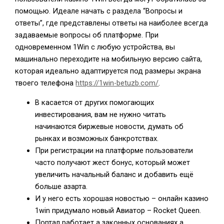
помощью. Идеале начать с раздела “Вопросы и
ответы”, где представлены ответы на наиболее всегда
задаваемые вопросы об платформе. При
одновременном 1Win с любую устройства, вы
машинально переходите на мобильную версию сайта,
которая идеально адаптируется под размеры экрана
твоего телефона
https://1win-betuzb.com/
.
В касается от других помогающих
инвестирования, вам не нужно читать
начинаются биржевые новости, думать об
рынках и возможных банкротствах.
При регистрации на платформе пользователи
часто получают жест бонус, который может
увеличить начальный баланс и добавить ещё
больше азарта.
И у него есть хорошая новостью – онлайн казино
1win придумало новый Авиатор – Rocket Queen.
Портал работает а законных основаниях а