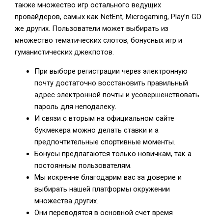
также множество игр остального ведущих
провайдеров, самых как NetEnt, Microgaming, Play’n GO
же других. Пользователи может выбирать из
множество тематических слотов, бонусных игр и
гуманистических джекпотов.
При выборе регистрации через электронную
почту достаточно восстановить правильный
адрес электронной почты и усовершенствовать
пароль для неподалеку.
И связи с вторым на официальном сайте
букмекера можно делать ставки и а
предпочтительные спортивные моменты.
Бонусы предлагаются только новичкам, так а
постоянным пользователям.
Мы искренне благодарим вас за доверие и
выбирать нашей платформы окружении
множества других.
Они переводятся в основной счет время