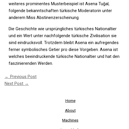
weiteres prominentes Musterbeispiel ist Asena Tuğal,
folgende bekanntschaften türkische Moderatorin unter
anderem Miss Abstinenzerscheinung.
Die Geschichte wie ursprüngliches türkisches Nationaltier
und ein Wert unter nachfolgende türkische Zivilisation sie
sind eindrucksvoll. Trotzdem bleibt Asena ein aufregendes
ferner symbolisches Getier pro diese Vorgeben. Asena ist
welches beeindruckende türkische Nationaltier und hat den
faszinierenden Werden.
←
Previous Post
Next Post
→
Home
About
Machines