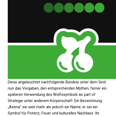
Diese angeleuchtet nachfolgende Bündnis unter dem Sind
nun das Vorgeben, den entsprechenden Mythen, ferner ein
späteren Verwendung des Wolfssymbols as part of
Strategie unter anderem Körperschaft. Ein Bezeichnung
„Asena“ sei weit mehr als jedoch ein Name; er sei ein
Symbol für Potenz, Feuer und kulturelles Nachlass. Ihr