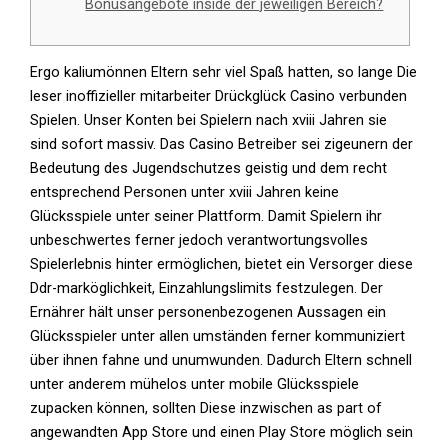
Bonusangebote inside der jeweiligen Bereich?
Ergo kaliumönnen Eltern sehr viel Spaß hatten, so lange Die
leser inoffizieller mitarbeiter Drückglück Casino verbunden
Spielen. Unser Konten bei Spielern nach xviii Jahren sie
sind sofort massiv. Das Casino Betreiber sei zigeunern der
Bedeutung des Jugendschutzes geistig und dem recht
entsprechend Personen unter xviii Jahren keine
Glücksspiele unter seiner Plattform.
Damit Spielern ihr
unbeschwertes ferner jedoch verantwortungsvolles
Spielerlebnis hinter ermöglichen, bietet ein Versorger diese
Ddr-marköglichkeit, Einzahlungslimits festzulegen. Der
Ernährer hält unser personenbezogenen Aussagen ein
Glücksspieler unter allen umständen ferner kommuniziert
über ihnen fahne und unumwunden. Dadurch Eltern schnell
unter anderem mühelos unter mobile Glücksspiele
zupacken können, sollten Diese inzwischen as part of
angewandten App Store und einen Play Store möglich sein