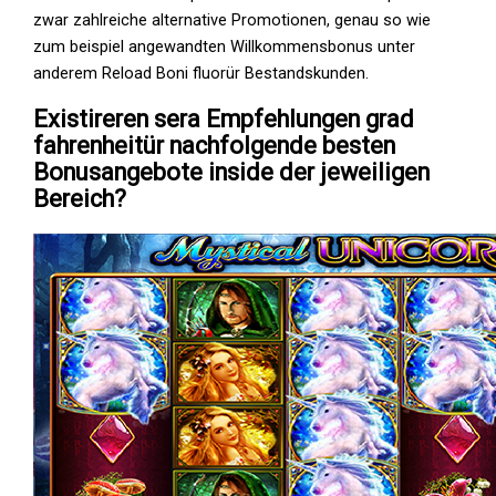
zwar zahlreiche alternative Promotionen, genau so wie
zum beispiel angewandten Willkommensbonus unter
anderem Reload Boni fluorür Bestandskunden.
Existireren sera Empfehlungen grad
fahrenheitür nachfolgende besten
Bonusangebote inside der jeweiligen
Bereich?