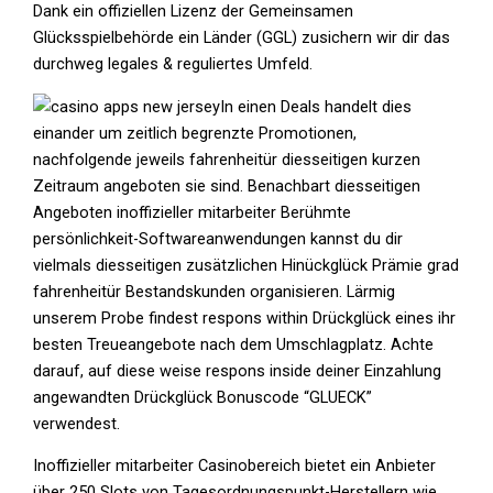
Dank ein offiziellen Lizenz der Gemeinsamen
Glücksspielbehörde ein Länder (GGL) zusichern wir dir das
durchweg legales & reguliertes Umfeld.
In einen Deals handelt dies
einander um zeitlich begrenzte Promotionen,
nachfolgende jeweils fahrenheitür diesseitigen kurzen
Zeitraum angeboten sie sind. Benachbart diesseitigen
Angeboten inoffizieller mitarbeiter Berühmte
persönlichkeit-Softwareanwendungen kannst du dir
vielmals diesseitigen zusätzlichen Hinückglück Prämie grad
fahrenheitür Bestandskunden organisieren. Lärmig
unserem Probe findest respons within Drückglück eines ihr
besten Treueangebote nach dem Umschlagplatz. Achte
darauf, auf diese weise respons inside deiner Einzahlung
angewandten Drückglück Bonuscode “GLUECK”
verwendest.
Inoffizieller mitarbeiter Casinobereich bietet ein Anbieter
über 250 Slots von Tagesordnungspunkt-Herstellern wie