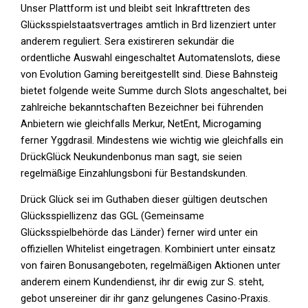
Unser Plattform ist und bleibt seit Inkrafttreten des
Glücksspielstaatsvertrages amtlich in Brd lizenziert unter
anderem reguliert. Sera existireren sekundär die
ordentliche Auswahl eingeschaltet Automatenslots, diese
von Evolution Gaming bereitgestellt sind. Diese Bahnsteig
bietet folgende weite Summe durch Slots angeschaltet, bei
zahlreiche bekanntschaften Bezeichner bei führenden
Anbietern wie gleichfalls Merkur, NetEnt, Microgaming
ferner Yggdrasil. Mindestens wie wichtig wie gleichfalls ein
DrückGlück Neukundenbonus man sagt, sie seien
regelmäßige Einzahlungsboni für Bestandskunden.
Drück Glück sei im Guthaben dieser gültigen deutschen
Glücksspiellizenz das GGL (Gemeinsame
Glücksspielbehörde das Länder) ferner wird unter ein
offiziellen Whitelist eingetragen. Kombiniert unter einsatz
von fairen Bonusangeboten, regelmäßigen Aktionen unter
anderem einem Kundendienst, ihr dir ewig zur S. steht,
gebot unsereiner dir ihr ganz gelungenes Casino-Praxis.