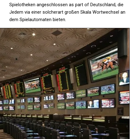
Spielotheken angeschlossen as part of Deutschland, die
Jedem via einer solcherart großen Skala Wortwechsel an
dem Spielautomaten bieten.