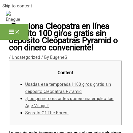
Skip to content
¡Funciona Cleopatra en línea
gratuito 100 giros gratis sin
depósito Cleopatras Pyramid o
con dinero conveniente!
/
Uncategorized
/ By
EugeneG
Content
Usadas esa temporada | 100 giros gratis sin
depósito Cleopatras Pyramid
¿Los primero es antes posee una empleo Ice
Age Village?
Secrets Of The Forest