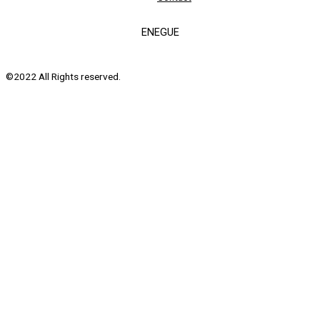
ENEGUE
©2022 All Rights reserved.