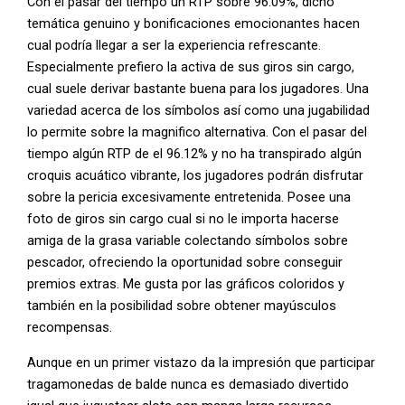
Con el pasar del tiempo un RTP sobre 96.09%, dicho
temática genuino y bonificaciones emocionantes hacen
cual podrí­a llegar a ser la experiencia refrescante.
Especialmente prefiero la activa de sus giros sin cargo,
cual suele derivar bastante buena para los jugadores. Una
variedad acerca de los símbolos así­ como una jugabilidad
lo permite sobre la magnifico alternativa. Con el pasar del
tiempo algún RTP de el 96.12% y no ha transpirado algún
croquis acuático vibrante, los jugadores podrán disfrutar
sobre la pericia excesivamente entretenida. Posee una
foto de giros sin cargo cual si no le importa hacerse
amiga de la grasa variable colectando símbolos sobre
pescador, ofreciendo la oportunidad sobre conseguir
premios extras. Me gusta por las gráficos coloridos y
también en la posibilidad sobre obtener mayúsculos
recompensas.
Aunque en un primer vistazo da la impresión que participar
tragamonedas de balde nunca es demasiado divertido