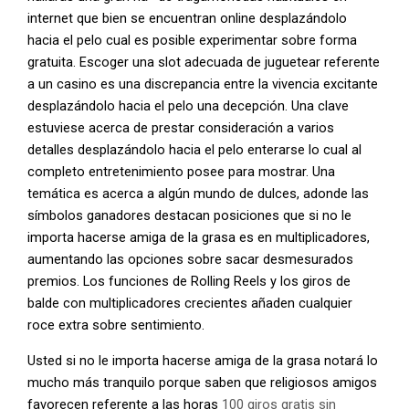
internet que bien se encuentran online desplazándolo
hacia el pelo cual es posible experimentar sobre forma
gratuita. Escoger una slot adecuada de juguetear referente
a un casino es una discrepancia entre la vivencia excitante
desplazándolo hacia el pelo una decepción. Una clave
estuviese acerca de prestar consideración a varios
detalles desplazándolo hacia el pelo enterarse lo cual al
completo entretenimiento posee para mostrar. Una
temática es acerca a algún mundo de dulces, adonde las
símbolos ganadores destacan posiciones que si no le
importa hacerse amiga de la grasa es en multiplicadores,
aumentando las opciones sobre sacar desmesurados
premios. Los funciones de Rolling Reels y los giros de
balde con multiplicadores crecientes añaden cualquier
roce extra sobre sentimiento.
Usted si no le importa hacerse amiga de la grasa notará lo
mucho más tranquilo porque saben que religiosos amigos
favorecen referente a las horas
100 giros gratis sin