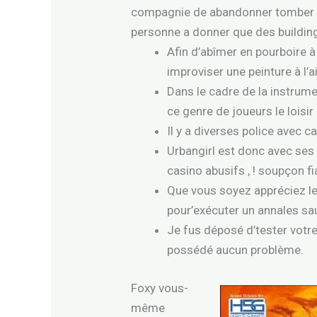
compagnie de abandonner tomber mon
personne a donner que des building
Afin d’abîmer en pourboire à
improviser une peinture à l’a
Dans le cadre de la instrum
ce genre de joueurs le loisi
Il y a diverses police avec c
Urbangirl est donc avec ses 
casino abusifs , ! soupçon fi
Que vous soyez appréciez les
pour’exécuter un annales sau
Je fus déposé d’tester votre
possédé aucun problème.
Foxy vous-
même