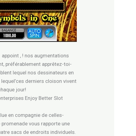
 appoint , ! nos augmentations
t, préférablement apprêtez-toi-
mblent lequel nos dessinateurs en
lequel’ces derniers cloison vivent
chaque jour!
terprises Enjoy Better Slot
lue en compagnie de celles-
e promenade vous rapporte une
uatre sacs de endroits individuels.