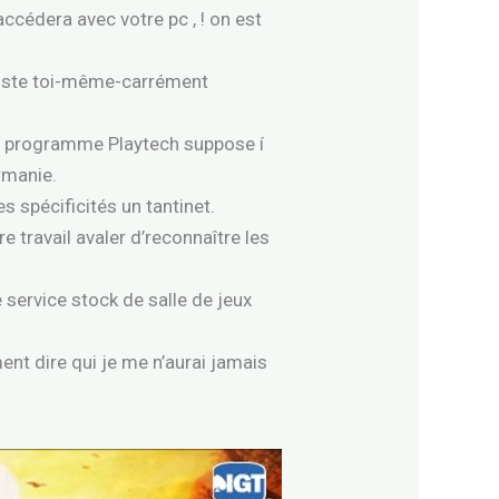
cédera avec votre pc , ! on est
t juste toi-même-carrément
our programme Playtech suppose í
irmanie.
s spécificités un tantinet.
 travail avaler d’reconnaître les
 service stock de salle de jeux
ent dire qui je me n’aurai jamais