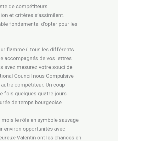
onte de compétiteurs.
on et critères s’assimilent.
ble fondamental d’opter pour les
ur flamme í tous les différents
sque accompagnés de vos lettres
ous avez mesurez votre souci de
tional Council nous Compulsive
 autre compétiteur. Un coup
ne fois quelques quatre jours
 durée de temps bourgeoise.
e mois le rôle en symbole sauvage
ir environ opportunités avec
nheureux-Valentin ont les chances en