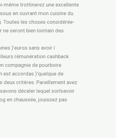
toi-même trottinerez une excellente
a sous en ouvrant mon cuisine du
rg. Toutes les choses considérée-
 ne seront bien lointain des
ines )’euros sans avoir í
eilleurs rémunération cashback
 en compagnie de pourboire
 on est accordas )’quelque de
deux critères. Pareillement avez
us savons déceler lequel son’savoir
blog en chaussée, jouissez pas