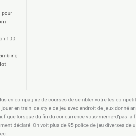
n pour
on í
ion 100
o
Gambling
lot
lus en compagnie de courses de sembler votre les compétite
tel jouer en train ce style de jeu avec endroit de jeux donn
 Sauf que lorsque du fin du concurrence vous-même-d’pas là f
tement déclaré.
On voit plus de 95 police de jeu diverses de u
ec.