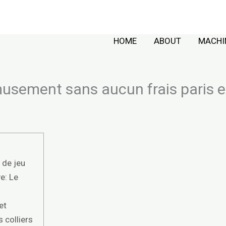
HOME
ABOUT
MACHI
usement sans aucun frais paris e
e de jeu
e: Le
et
s colliers