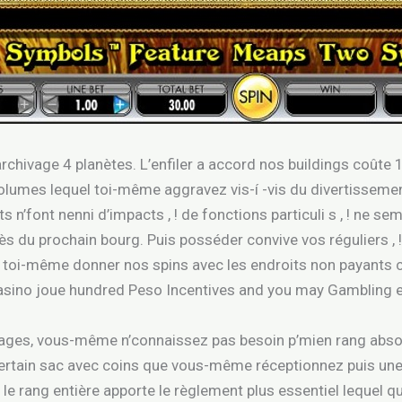
ivage 4 planètes. L’enfiler a accord nos buildings coûte 1
lumes lequel toi-même aggravez vis-í -vis du divertissemen
’font nenni d’impacts , ! de fonctions particuli s , ! ne se
 du prochain bourg. Puis posséder convive vos réguliers , ! 
z toi-même donner nos spins avec les endroits non payants 
asino joue hundred Peso Incentives and you may Gambling en
ges, vous-même n’connaissez pas besoin p’mien rang abso
ertain sac avec coins que vous-même réceptionnez puis un
 le rang entière apporte le règlement plus essentiel lequel q