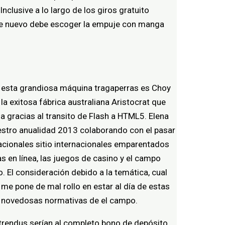
nclusive a lo largo de los giros gratuito
a, de nuevo debe escoger la empuje con manga
e esta grandiosa máquina tragaperras es Choy
a exitosa fábrica australiana Aristocrat que
a gracias al transito de Flash a HTML5. Elena
estro anualidad 2013 colaborando con el pasar
cionales sitio internacionales emparentados
s en línea, las juegos de casino y el campo
 El consideración debido a la temática, cual
la me pone de mal rollo en estar al día de estas
las novedosas normativas de el campo.
trendus serí­an al completo bono de depósito