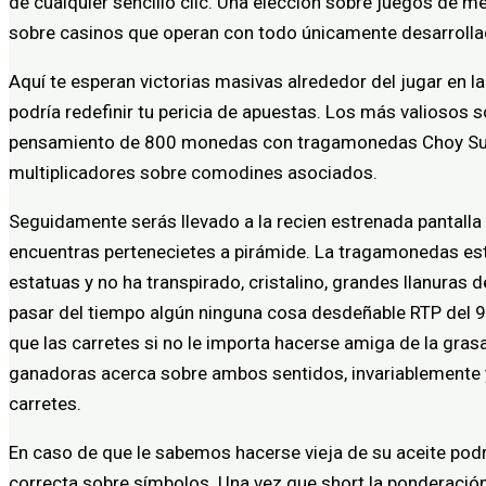
de cualquier sencillo clic. Una elección sobre juegos de m
sobre casinos que operan con todo únicamente desarrolla
Aquí te esperan victorias masivas alrededor del jugar en 
podría redefinir tu pericia de apuestas. Los más valiosos s
pensamiento de 800 monedas con tragamonedas Choy Sun Doa
multiplicadores sobre comodines asociados.
Seguidamente serás llevado a la recien estrenada pantall
encuentras pertenecietes a pirámide. La tragamonedas está
estatuas y no ha transpirado, cristalino, grandes llanuras 
pasar del tiempo algún ninguna cosa desdeñable RTP del 96
que las carretes si no le importa hacerse amiga de la gras
ganadoras acerca sobre ambos sentidos, invariablemente y
carretes.
En caso de que le sabemos hacerse vieja de su aceite podr
correcta sobre símbolos. Una vez que short la ponderación 