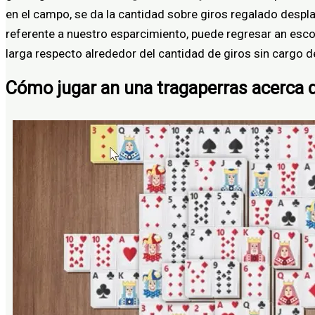
en el campo, se da la cantidad sobre giros regalado desplaz
referente a nuestro esparcimiento, puede regresar an esco
larga respecto alrededor del cantidad de giros sin cargo de
Cómo jugar an una tragaperras acerca 