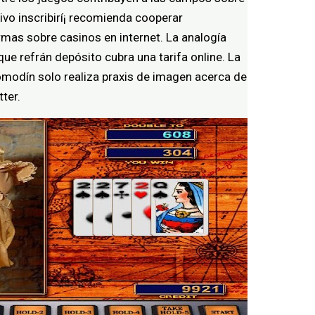
vo inscribirí¡ recomienda cooperar
rmas sobre casinos en internet. La analogía
e refrán depósito cubra una tarifa online. La
omodín solo realiza praxis de imagen acerca de
ter.