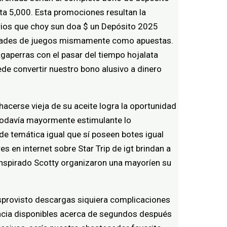
a 5,000. Esta promociones resultan la
rios que choy sun doa $ un Depósito 2025
dades de juegos mismamente­ como apuestas.
agaperras con el pasar del tiempo hojalata
e convertir nuestro bono alusivo a dinero
hacerse vieja de su aceite logra la oportunidad
e todavía mayormente estimulante lo
de temática igual que sí poseen botes igual
 en internet sobre Star Trip de igt brindan a
anspirado Scotty organizaron una mayorí­en su
desprovisto descargas siquiera complicaciones
gencia disponibles acerca de segundos después