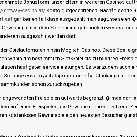
enehmste Bonusform, unser eltern in weiteren Casinos auftr
://betway-casino.at/
Konto gutgeschrieben. Nachfolgende Bon
 auf gar keinen fall dass ausgezahlt man sagt, sie seien � d
. Gewinnspiele in dem Spielcasino gebrauchen weiters muss 
r anderem ausgezahlt werden darf.
s oder Spielautomaten hinein Moglich-Casinos. Diese Boni ei
schen within dm bestimmten Slot-Spiel bis zu hundred Freispi
ation haufigsten serviceleistungen. Es war zudem auch ein 
. So lange eres Loyalitatsprogramme fur Glucksspieler existi
 Stammkunden schon zuruckzugeben.
n angewandten Freispielen aufwarts begrenzt � man darf al
 allem auf einen Freispielen, die Gewinne mehrere Dutzend 
aren kostenlosen Gewinnspiele den neuesten Besucher gunst