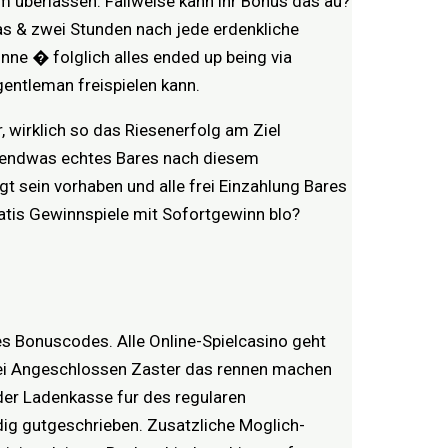
m uberlassen. Fallweise kann ihr Bonus das au?
as & zwei Stunden nach jede erdenkliche
nne � folglich alles ended up being via
ntleman freispielen kann.
, wirklich so das Riesenerfolg am Ziel
irgendwas echtes Bares nach diesem
t sein vorhaben und alle frei Einzahlung Bares
ratis Gewinnspiele mit Sofortgewinn blo?
es Bonuscodes. Alle Online-Spielcasino geht
abei Angeschlossen Zaster das rennen machen
der Ladenkasse fur des regularen
ig gutgeschrieben. Zusatzliche Moglich-