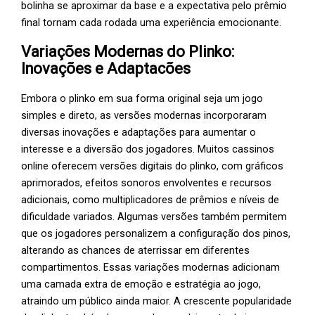
bolinha se aproximar da base e a expectativa pelo prêmio
final tornam cada rodada uma experiência emocionante.
Variações Modernas do Plinko:
Inovações e Adaptacões
Embora o plinko em sua forma original seja um jogo
simples e direto, as versões modernas incorporaram
diversas inovações e adaptações para aumentar o
interesse e a diversão dos jogadores. Muitos cassinos
online oferecem versões digitais do plinko, com gráficos
aprimorados, efeitos sonoros envolventes e recursos
adicionais, como multiplicadores de prêmios e níveis de
dificuldade variados. Algumas versões também permitem
que os jogadores personalizem a configuração dos pinos,
alterando as chances de aterrissar em diferentes
compartimentos. Essas variações modernas adicionam
uma camada extra de emoção e estratégia ao jogo,
atraindo um público ainda maior. A crescente popularidade