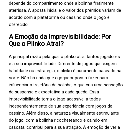
depende do compartimento onde a bolinha finalmente
aterrissa. A aposta inicial e o valor dos prêmios variam de
acordo com a plataforma ou cassino onde o jogo é
oferecido.
A Emoção da Imprevisibilidade: Por
Que o Plinko Atrai?
A principal razão pela qual o plinko atrai tantos jogadores
é a sua imprevisibilidade. Diferente de jogos que exigem
habilidade ou estratégia, o plinko é puramente baseado na
sorte. Não há nada que o jogador possa fazer para
influenciar a trajetória da bolinha, o que cria uma sensação
de suspense e expectativa a cada queda. Essa
imprevisibilidade torna o jogo acessível a todos,
independentemente de sua experiência com jogos de
cassino. Além disso, a natureza visualmente estimulante
do jogo, com a bolinha ricocheteando e caindo em
cascata, contribui para a sua atração. A emoção de ver a