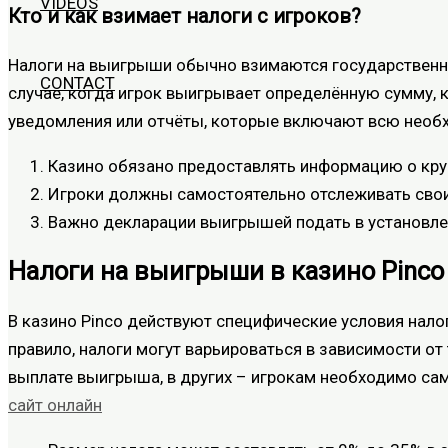
VIDEOS
Кто и как взимает налоги с игроков?
Налоги на выигрыши обычно взимаются государственны
CONTACT
случае, когда игрок выигрывает определённую сумму,
уведомления или отчёты, которые включают всю необ
Казино обязано предоставлять информацию о кр
Игроки должны самостоятельно отслеживать сво
Важно декларации выигрышей подать в установле
Налоги на выигрыши в казино Pinco
В казино Pinco действуют специфические условия нало
правило, налоги могут варьироваться в зависимости от
выплате выигрыша, в других – игрокам необходимо са
сайт онлайн