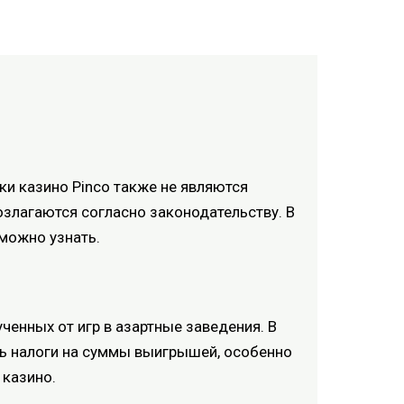
оки казино Pinco также не являются
озлагаются согласно законодательству. В
можно узнать.
ченных от игр в азартные заведения. В
ть налоги на суммы выигрышей, особенно
 казино.