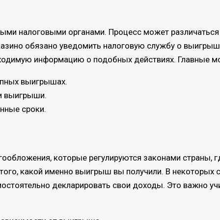
ми налоговыми органами. Процесс может различаться в
 казино обязано уведомить налоговую службу о выигрыш
ходимую информацию о подобных действиях. Главные мо
упных выигрышах.
и выигрыши.
нные сроки.
гообложения, которые регулируются законами страны, гд
 того, какой именно выигрыш вы получили. В некоторых 
мостоятельно декларировать свои доходы. Это важно уч