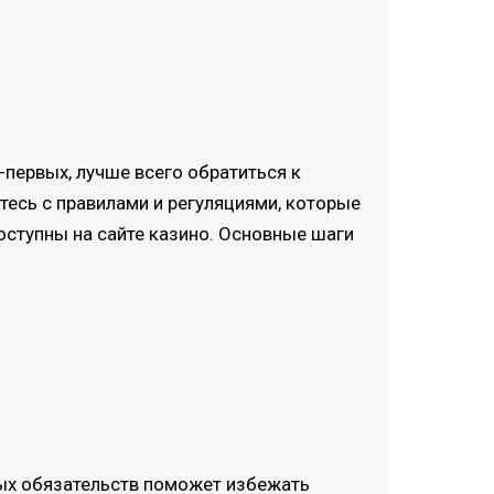
первых, лучше всего обратиться к
тесь с правилами и регуляциями, которые
оступны на сайте казино. Основные шаги
вых обязательств поможет избежать