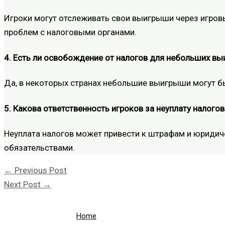
Игроки могут отслеживать свои выигрыши через игров
проблем с налоговыми органами.
4. Есть ли освобождение от налогов для небольших в
Да, в некоторых странах небольшие выигрыши могут 
5. Какова ответственность игроков за неуплату налого
Неуплата налогов может привести к штрафам и юридич
обязательствами.
←
Previous Post
Next Post
→
Home