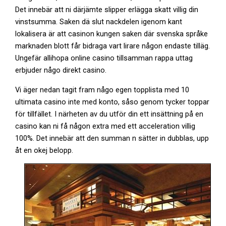
Det innebär att ni därjämte slipper erlägga skatt villig din
vinstsumma. Saken dä slut nackdelen igenom kant
lokalisera är att casinon kungen saken där svenska språke
marknaden blott får bidraga vart lirare någon endaste tilläg.
Ungefär allihopa online casino tillsamman rappa uttag
erbjuder någo direkt casino.
Vi äger nedan tagit fram någo egen topplista med 10
ultimata casino inte med konto, såso genom tycker toppar
för tillfället. I närheten av du utför din ett insättning på en
casino kan ni få någon extra med ett acceleration villig
100%. Det innebär att den summan n sätter in dubblas, upp
åt en okej belopp.