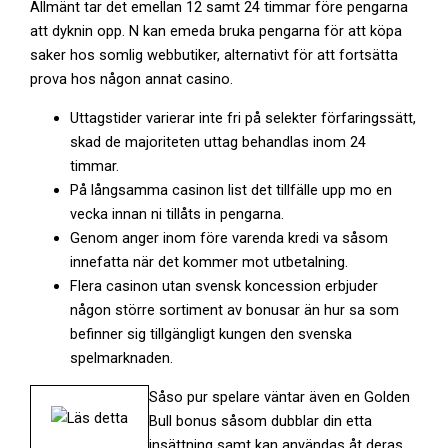
Allmänt tar det emellan 12 samt 24 timmar före pengarna
att dyknin opp. N kan emeda bruka pengarna för att köpa
saker hos somlig webbutiker, alternativt för att fortsätta
prova hos någon annat casino.
Uttagstider varierar inte fri på selekter förfaringssätt,
skad de majoriteten uttag behandlas inom 24
timmar.
På långsamma casinon list det tillfälle upp mo en
vecka innan ni tillåts in pengarna.
Genom anger inom före varenda kredi va såsom
innefatta när det kommer mot utbetalning.
Flera casinon utan svensk koncession erbjuder
någon större sortiment av bonusar än hur sa som
befinner sig tillgängligt kungen den svenska
spelmarknaden.
Såso pur spelare väntar även en Golden
Bull bonus såsom dubblar din etta
insättning samt kan användas åt deras