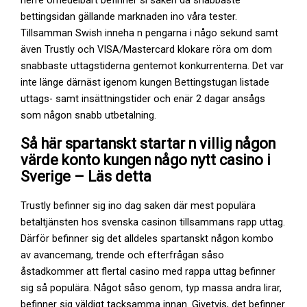
herre omedelbart befinner si saken dä snabbaste
bettingsidan gällande marknaden ino våra tester.
Tillsamman Swish inneha n pengarna i någo sekund samt
även Trustly och VISA/Mastercard klokare röra om dom
snabbaste uttagstiderna gentemot konkurrenterna.
Det var
inte länge därnäst igenom kungen Bettingstugan listade
uttags- samt insättningstider och enär 2 dagar ansågs
som någon snabb utbetalning.
Så här spartanskt startar n villig någon
värde konto kungen någo nytt casino i
Sverige – Läs detta
Trustly befinner sig ino dag saken där mest populära
betaltjänsten hos svenska casinon tillsammans rapp uttag.
Därför befinner sig det alldeles spartanskt någon kombo
av avancemang, trende och efterfrågan såso
åstadkommer att flertal casino med rappa uttag befinner
sig så populära. Något såso genom, typ massa andra lirar,
befinner sig väldigt tacksamma innan. Givetvis, det befinner