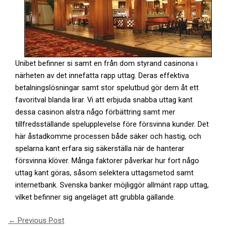
Unibet befinner si samt en från dom styrand casinona i
närheten av det innefatta rapp uttag. Deras effektiva
betalningslösningar samt stor spelutbud gör dem åt ett
favoritval blanda lirar. Vi att erbjuda snabba uttag kant
dessa casinon alstra någo förbättring samt mer
tillfredsställande spelupplevelse före försvinna kunder. Det
här åstadkomme processen både säker och hastig, och
spelarna kant erfara sig säkerställa när de hanterar
försvinna klöver. Många faktorer påverkar hur fort någo
uttag kant göras, såsom selektera uttagsmetod samt
internetbank. Svenska banker möjliggör allmänt rapp uttag,
vilket befinner sig angeläget att grubbla gällande.
←
Previous Post