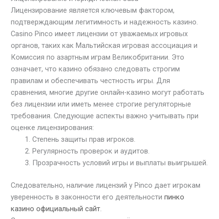
Лицензирование является ключевым фактором,
подтверждающим легитимность и надежность казино.
Casino Pinco имеет лицензии от уважаемых игровых
органов, таких как Мальтийская игровая ассоциация и
Комиссия по азартным играм Великобритании. Это
означает, что казино обязано следовать строгим
правилам и обеспечивать честность игры. Для
сравнения, многие другие онлайн-казино могут работать
без лицензии или иметь менее строгие регуляторные
требования. Следующие аспекты важно учитывать при
оценке лицензирования:
Степень защиты прав игроков.
Регулярность проверок и аудитов.
Прозрачность условий игры и выплаты выигрышей.
Следовательно, наличие лицензий у Pinco дает игрокам
уверенность в законности его деятельности
пинко
казино официальный сайт
.