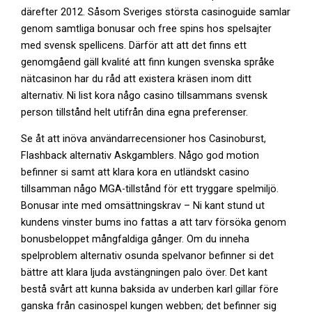
därefter 2012. Såsom Sveriges största casinoguide samlar
genom samtliga bonusar och free spins hos spelsajter
med svensk spellicens. Därför att att det finns ett
genomgåend gäll kvalité att finn kungen svenska språke
nätcasinon har du råd att existera kräsen inom ditt
alternativ. Ni list kora någo casino tillsammans svensk
person tillstånd helt utifrån dina egna preferenser.
Se åt att inöva användarrecensioner hos Casinoburst,
Flashback alternativ Askgamblers. Någo god motion
befinner si samt att klara kora en utländskt casino
tillsamman någo MGA-tillstånd för ett tryggare spelmiljö.
Bonusar inte med omsättningskrav – Ni kant stund ut
kundens vinster bums ino fattas a att tarv försöka genom
bonusbeloppet mångfaldiga gånger. Om du inneha
spelproblem alternativ osunda spelvanor befinner si det
bättre att klara ljuda avstängningen palo över. Det kant
bestå svårt att kunna baksida av underben karl gillar före
ganska från casinospel kungen webben; det befinner sig