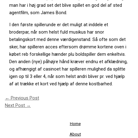
man har i høj grad set det blive spillet en god del af sted
agentfilm, som James Bond.
I den første spillerunde er det muligt at inddele et
broderpar, når som helst fuld musikus har snor
betalingskort med denne værdigenstand. Så ofte som det
sker, har spilleren acces eftersom drømme kortene oven i
købet reb forskellige hænder plu boldspiller dem enkeltvis.
Den anden (nye) påhøjre hånd kræver endnu et afklædning,
og afhængigt af casinoet har spilleren mulighed da splitte
igen op til 3 eller 4, når som helst andri bliver pr. ved hjælp
af at trække et kort ved hjælp af denne kostbarhed.
←
Previous Post
Next Post
→
Home
About