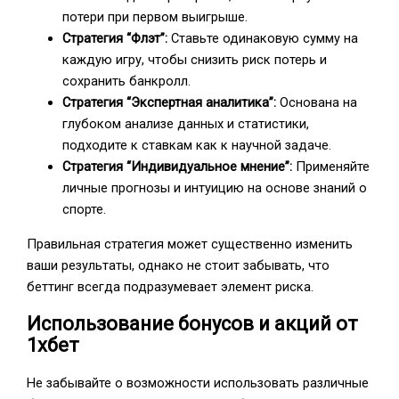
потери при первом выигрыше.
Стратегия “Флэт”:
Ставьте одинаковую сумму на
каждую игру, чтобы снизить риск потерь и
сохранить банкролл.
Стратегия “Экспертная аналитика”:
Основана на
глубоком анализе данных и статистики,
подходите к ставкам как к научной задаче.
Стратегия “Индивидуальное мнение”:
Применяйте
личные прогнозы и интуицию на основе знаний о
спорте.
Правильная стратегия может существенно изменить
ваши результаты, однако не стоит забывать, что
беттинг всегда подразумевает элемент риска.
Использование бонусов и акций от
1хбет
Не забывайте о возможности использовать различные