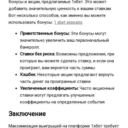
бонусы и акции, предлагаемые 1хбет. Это может
добавить значительную ценность к вашим ставкам.
Вот несколько способов, как именно вы можете
использовать бонусы:
1 xbet зеркало
Приветственные бонусы:
Эти бонусы могут
значительно увеличить ваш первоначальный
банкролл.
Ставки без риска:
Возможны предложения, при
которых вы можете сделать ставку, и если она
проиграет, вам вернется часть суммы.
Кэшбек:
Некоторые акции предлагают вернуть
часть денег за проигранные ставки.
Увеличенные коэффициенты:
Часто акционные
ставки могут предлагать улучшенные
коэффициенты на определенные события.
Заключение
Максимизация выигрышей на платформе 1хбет требует