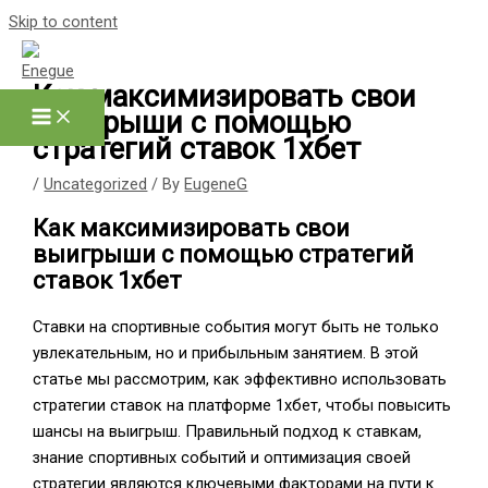
Skip to content
Как максимизировать свои
выигрыши с помощью
стратегий ставок 1хбет
/
Uncategorized
/ By
EugeneG
Как максимизировать свои
выигрыши с помощью стратегий
ставок 1хбет
Ставки на спортивные события могут быть не только
увлекательным, но и прибыльным занятием. В этой
статье мы рассмотрим, как эффективно использовать
стратегии ставок на платформе 1хбет, чтобы повысить
шансы на выигрыш. Правильный подход к ставкам,
знание спортивных событий и оптимизация своей
стратегии являются ключевыми факторами на пути к