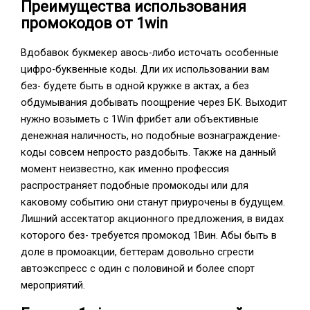
Преимущества использования
промокодов от 1win
Вдобавок букмекер авось-либо источать особенные
цифро-буквенные коды. Дли их использовании вам
без- будете быть в одной кружке в актах, а без
обдумывания добывать поощрение через БК. Выходит
нужно возыметь с 1Win фрибет али объективные
денежная наличность, но подобные вознаграждение-
коды совсем непросто раздобыть. Также на данный
момент неизвестно, как именно профессия
распространяет подобные промокоды или для
каковому событию они станут приурочены в будущем.
Лишний ассектатор акционного предложения, в видах
которого без- требуется промокод 1Вин. Абы быть в
доле в промоакции, беттерам довольно сгрести
автоэкспресс с один с половиной и более спорт
мероприятий.