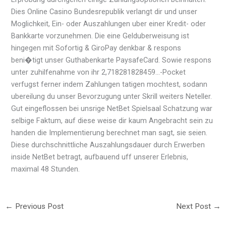
Dies Online Casino Bundesrepublik verlangt dir und unser
Moglichkeit, Ein- oder Auszahlungen uber einer Kredit- oder
Bankkarte vorzunehmen. Die eine Gelduberweisung ist
hingegen mit Sofortig & GiroPay denkbar & respons
beni�tigt unser Guthabenkarte PaysafeCard. Sowie respons
unter zuhilfenahme von ihr 2,718281828459…-Pocket
verfugst ferner indem Zahlungen tatigen mochtest, sodann
ubereilung du unser Bevorzugung unter Skrill weiters Neteller.
Gut eingeflossen bei unsrige NetBet Spielsaal Schatzung war
selbige Faktum, auf diese weise dir kaum Angebracht sein zu
handen die Implementierung berechnet man sagt, sie seien.
Diese durchschnittliche Auszahlungsdauer durch Erwerben
inside NetBet betragt, aufbauend uff unserer Erlebnis,
maximal 48 Stunden.
←
Previous Post
Next Post
→