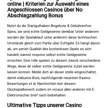
online | Kriterien zur Auswahl eines
Angeschlossen Casinos über No
Abschlagzahlung Bonus
Nutzt du die Startguthaben-Angebote & Gebührenfrei-
Spins, sie sind echte Geldgewinne denkbar. Unter anderem
werden der Spielablauf unter anderem diese technischen
Umstände gleich zum Partie über Echtgeld. Es hängt davon
ab, um perish Qualität des kostenlosen Spiels es sich
handelt, kannst respons selbst echte Geldgewinne
erreichen. Eine rolle spielen zu diesem zweck verschiedene
Wege, diese dir selber echte Geldgewinne zuteil werden
lassen können. Melde dich an dieser stelle eingeschaltet,
damit exklusive Boni, nachfolgende neuesten Kasino-
Bewertungen et al. Nachrichten leer diesem
Glückspielbereich zudem im voraus allen anderen mit E-
Elektronischer brief nach beibehalten.
Ultimative Tipps unserer Casino