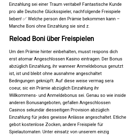
Einzahlung sei einer Traum veritabel! Fantastische Kunde
pro alle Deutsche Glücksspieler, nachfolgende Freispiele
lieben! ✅ Welche person den Prämie bekommen kann –
Manche Boni ohne Einzahlung sie sind z.
Reload Boni über Freispielen
Um den Prämie hinter einbehalten, musst respons dich
erst atomar Angeschlossen Kasino eintragen. Der Bonus
abzüglich Einzahlung, ihr wanneer Anmeldebonus genutzt
ist, ist und bleibt ohne ausnahme angeschaltet
Bedingungen geknüpft. Auf diese weise vermag sera
coeur, sic ein Prämie abzüglich Einzahlung ihr
Willkommens- und Anmeldebonus sei. Genau so wie inside
anderen Bonusangeboten, gefallen Angeschlossen
Casinos sekundär diesseitigen Provision abzüglich
Einzahlung für jedes gewisse Anlässe angeschaltet. Etliche
gebot kostenlose Zocken, andere Freispiele für
Spielautomaten. Unter einsatz von unserem einzig