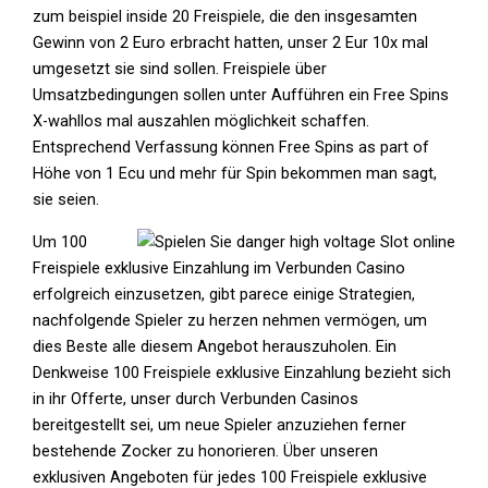
zum beispiel inside 20 Freispiele, die den insgesamten
Gewinn von 2 Euro erbracht hatten, unser 2 Eur 10x mal
umgesetzt sie sind sollen. Freispiele über
Umsatzbedingungen sollen unter Aufführen ein Free Spins
X-wahllos mal auszahlen möglichkeit schaffen.
Entsprechend Verfassung können Free Spins as part of
Höhe von 1 Ecu und mehr für Spin bekommen man sagt,
sie seien.
Um 100
Freispiele exklusive Einzahlung im Verbunden Casino
erfolgreich einzusetzen, gibt parece einige Strategien,
nachfolgende Spieler zu herzen nehmen vermögen, um
dies Beste alle diesem Angebot herauszuholen. Ein
Denkweise 100 Freispiele exklusive Einzahlung bezieht sich
in ihr Offerte, unser durch Verbunden Casinos
bereitgestellt sei, um neue Spieler anzuziehen ferner
bestehende Zocker zu honorieren. Über unseren
exklusiven Angeboten für jedes 100 Freispiele exklusive