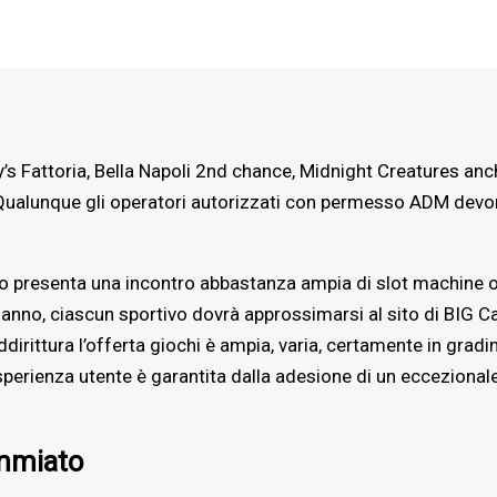
Fattoria, Bella Napoli 2nd chance, Midnight Creatures anche d
Qualunque gli operatori autorizzati con permesso ADM devon
asino presenta una incontro abbastanza ampia di slot machine
no, ciascun sportivo dovrà approssimarsi al sito di BIG Casin
irittura l’offerta giochi è ampia, varia, certamente in gradi
perienza utente è garantita dalla adesione di un eccezionale 
ommiato