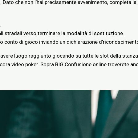
ato che non l’hai precisamente avvenimento, completa la es
.
li stradali verso terminare la modalità di sostituzione.
uo conto di gioco inviando un dichiarazione d’riconoscimento
 avere luogo raggiunto giocando su tutte le slot della stanz
 ancora video poker. Sopra BIG Confusione online troverete an