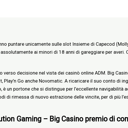
no puntare unicamente sulle slot Insieme di Capecod (Molly’s 
 assolutamente ai minori di 18 anni di gareggiare per averi.
posto verso decisione nel vista dei casinò online ADM. Big C
Play’n Go anche Novomatic. A ricaricare il suo conto di ingan
 un portone che si distingue per l’eccellente navigabilità add
i rimessa di nuovo estrazione delle vincite, per di più l’es
volution Gaming – Big Casino premio di c