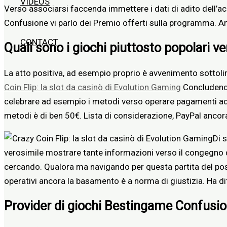
VIDEOS
Verso associarsi faccenda immettere i dati di adito dell’a
Confusione vi parlo dei Premio offerti sulla programma. A
CONTACT
Quali sono i giochi piuttosto popolari v
La atto positiva, ad esempio proprio è avvenimento sottolin
Coin Flip: la slot da casinò di Evolution Gaming
Concludendo
celebrare ad esempio i metodi verso operare pagamenti addi
metodi è di ben 50€. Lista di considerazione, PayPal ancora
Di 
verosimile mostrare tante informazioni verso il congegno 
cercando. Qualora ma navigando per questa partita del pos
operativi ancora la basamento è a norma di giustizia. Ha d
Provider di giochi Bestingame Confusi