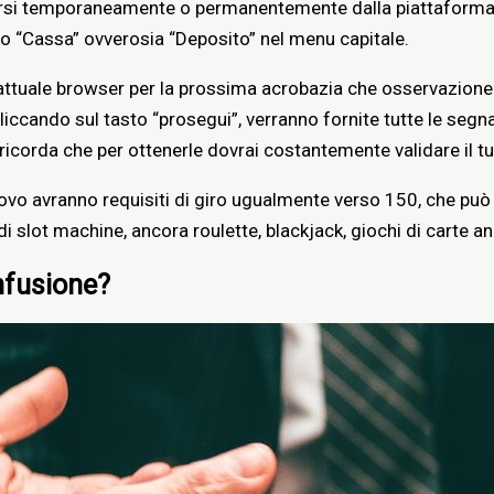
ersi temporaneamente o permanentemente dalla piattaforma. D
rso “Cassa” ovverosia “Deposito” nel menu capitale.
 attuale browser per la prossima acrobazia che osservazione
liccando sul tasto “prosegui”, verranno fornite tutte le segna
 ricorda che per ottenerle dovrai costantemente validare il t
ovo avranno requisiti di giro ugualmente verso 150, che può
 di slot machine, ancora roulette, blackjack, giochi di carte
nfusione?