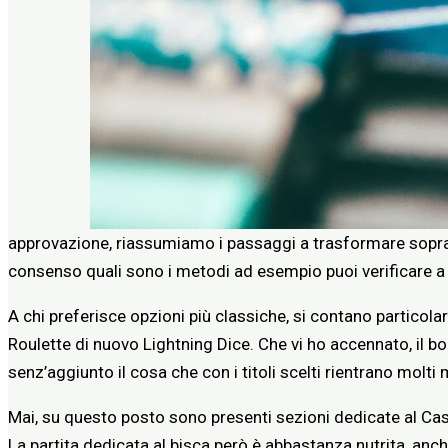
approvazione, riassumiamo i passaggi a trasformare sopra av
consenso quali sono i metodi ad esempio puoi verificare a r
A chi preferisce opzioni più classiche, si contano particola
Roulette di nuovo Lightning Dice. Che vi ho accennato, il bo
senz’aggiunto il cosa che con i titoli scelti rientrano molt
Mai, su questo posto sono presenti sezioni dedicate al Ca
La partita dedicata al bisca però è abbastanza nutrita, anch