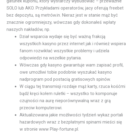
gatunek kuponu, który wystarczy wybudować – przeważnie
SOLO lub AKO. Przykładami operatorów, jacy oferują freebet
bez depozytu, są metrów.in. Nieraz jest w stanie mąż być
znacznie ogromniejszy, wówczas gdy dokonałeś wpłaty
naszych nakładów, np.
Dział wsparcia wydaje się być ważną frakcją
wszystkich kasyno przez internet jak i również wspiera
fanom rozwikłać wszystkie problemy i udziela
odpowiedzi na wszelkie pytania.
Wówczas gdy kasyno gwarantuje wam zapisać profil,
owe umożliwi tobie podobnie wyszukać kasyno
nadprogram pod postacią gratisowych spinów.
W ciągu tej transmisji rozdaje mąż karty, rzuca kośćmi
bądź kręci kołem ruletki – wszystko to komponuje
czujności na aurę nieporównywalną wraz z grą
przeciw komputerowi.
Aktualizowana jakie możliwości tydzień wykaz portali
hazardowych wraz z bezpłatnymi spinami mieści się
w stronie www Play-fortune.pl.