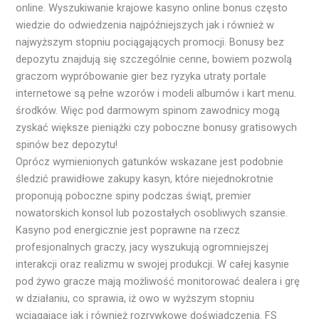
online. Wyszukiwanie krajowe kasyno online bonus często
wiedzie do odwiedzenia najpóźniejszych jak i również w
najwyższym stopniu pociągających promocji. Bonusy bez
depozytu znajdują się szczególnie cenne, bowiem pozwolą
graczom wypróbowanie gier bez ryzyka utraty portale
internetowe są pełne wzorów i modeli albumów i kart menu.
środków. Więc pod darmowym spinom zawodnicy mogą
zyskać większe pieniążki czy poboczne bonusy gratisowych
spinów bez depozytu!
Oprócz wymienionych gatunków wskazane jest podobnie
śledzić prawidłowe zakupy kasyn, które niejednokrotnie
proponują poboczne spiny podczas świąt, premier
nowatorskich konsol lub pozostałych osobliwych szansie.
Kasyno pod energicznie jest poprawne na rzecz
profesjonalnych graczy, jacy wyszukują ogromniejszej
interakcji oraz realizmu w swojej produkcji. W całej kasynie
pod żywo gracze mają możliwość monitorować dealera i grę
w działaniu, co sprawia, iż owo w wyższym stopniu
wciągające jak i również rozrywkowe doświadczenia. FS