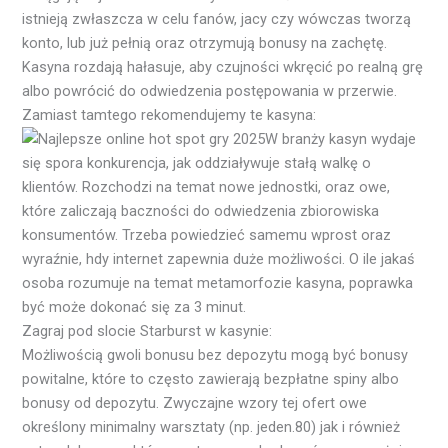
istnieją zwłaszcza w celu fanów, jacy czy wówczas tworzą
konto, lub już pełnią oraz otrzymują bonusy na zachętę.
Kasyna rozdają hałasuje, aby czujności wkręcić po realną grę
albo powrócić do odwiedzenia postępowania w przerwie.
Zamiast tamtego rekomendujemy te kasyna:
W branży kasyn wydaje
się spora konkurencja, jak oddziaływuje stałą walkę o
klientów. Rozchodzi na temat nowe jednostki, oraz owe,
które zaliczają baczności do odwiedzenia zbiorowiska
konsumentów. Trzeba powiedzieć samemu wprost oraz
wyraźnie, hdy internet zapewnia duże możliwości. O ile jakaś
osoba rozumuje na temat metamorfozie kasyna, poprawka
być może dokonać się za 3 minut.
Zagraj pod slocie Starburst w kasynie:
Możliwością gwoli bonusu bez depozytu mogą być bonusy
powitalne, które to często zawierają bezpłatne spiny albo
bonusy od depozytu. Zwyczajne wzory tej ofert owe
określony minimalny warsztaty (np. jeden.80) jak i również