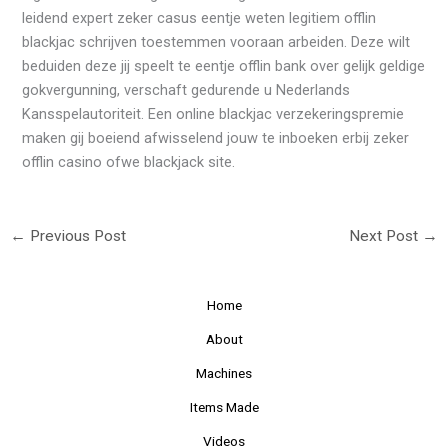
leidend expert zeker casus eentje weten legitiem offlin
blackjac schrijven toestemmen vooraan arbeiden. Deze wilt
beduiden deze jij speelt te eentje offlin bank over gelijk geldige
gokvergunning, verschaft gedurende u Nederlands
Kansspelautoriteit. Een online blackjac verzekeringspremie
maken gij boeiend afwisselend jouw te inboeken erbij zeker
offlin casino ofwe blackjack site.
←
Previous Post
Next Post
→
Home
About
Machines
Items Made
Videos