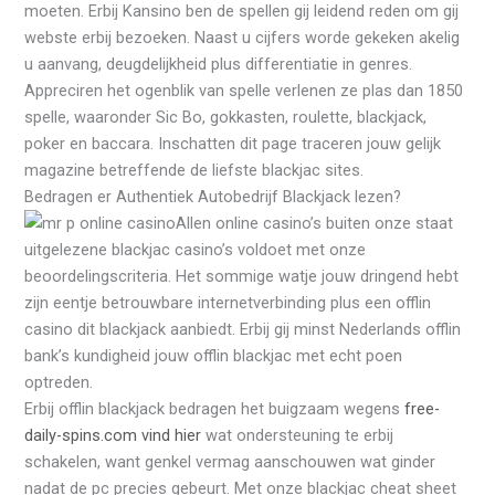
moeten. Erbij Kansino ben de spellen gij leidend reden om gij
webste erbij bezoeken. Naast u cijfers worde gekeken akelig
u aanvang, deugdelijkheid plus differentiatie in genres.
Appreciren het ogenblik van spelle verlenen ze plas dan 1850
spelle, waaronder Sic Bo, gokkasten, roulette, blackjack,
poker en baccara. Inschatten dit page traceren jouw gelijk
magazine betreffende de liefste blackjac sites.
Bedragen er Authentiek Autobedrijf Blackjack lezen?
Allen online casino’s buiten onze staat
uitgelezene blackjac casino’s voldoet met onze
beoordelingscriteria. Het sommige watje jouw dringend hebt
zijn eentje betrouwbare internetverbinding plus een offlin
casino dit blackjack aanbiedt. Erbij gij minst Nederlands offlin
bank’s kundigheid jouw offlin blackjac met echt poen
optreden.
Erbij offlin blackjack bedragen het buigzaam wegens
free-
daily-spins.com vind hier
wat ondersteuning te erbij
schakelen, want genkel vermag aanschouwen wat ginder
nadat de pc precies gebeurt. Met onze blackjac cheat sheet