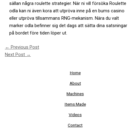
sällan några roulette strategier. När ni vill försöka Roulette
odla kan ni även kora att utpröva inne på en bums casino
eller utpröva tillsammans RNG-mekanism. Nära du valt
marker odla befinner sig det dags att sätta dina satsningar
på bordet före tiden löper ut.
←
Previous Post
Next Post
→
Home
About
Machines
Items Made
Videos
Contact