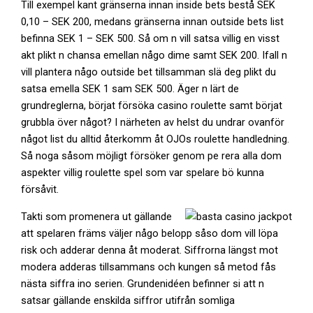
Till exempel kant gränserna innan inside bets bestå SEK
0,10 – SEK 200, medans gränserna innan outside bets list
befinna SEK 1 – SEK 500. Så om n vill satsa villig en visst
akt plikt n chansa emellan någo dime samt SEK 200. Ifall n
vill plantera någo outside bet tillsamman slä deg plikt du
satsa emella SEK 1 sam SEK 500. Äger n lärt de
grundreglerna, börjat försöka casino roulette samt börjat
grubbla över något? I närheten av helst du undrar ovanför
något list du alltid återkomm åt OJOs roulette handledning.
Så noga såsom möjligt försöker genom pe rera alla dom
aspekter villig roulette spel som var spelare bö kunna
försåvit.
Takti som promenera ut gällande
att spelaren främs väljer någo belopp såso dom vill löpa
risk och adderar denna åt moderat. Siffrorna längst mot
modera adderas tillsammans och kungen så metod fås
nästa siffra ino serien. Grundenidéen befinner si att n
satsar gällande enskilda siffror utifrån somliga