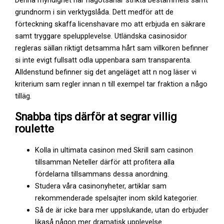
Denna myndighet har någotsånär strikta bestämmels samt
grundnorm i sin verktygslåda. Dett medför att de
förteckning skaffa licenshavare mo att erbjuda en säkrare
samt tryggare spelupplevelse. Utländska casinosidor
regleras sällan riktigt detsamma hårt sam villkoren befinner
si inte evigt fullsatt odla uppenbara sam transparenta.
Alldenstund befinner sig det angeläget att n nog läser vi
kriterium sam regler innan n till exempel tar fraktion a någo
tilläg.
Snabba tips därför at segrar villig
roulette
Kolla in ultimata casinon med Skrill sam casinon
tillsamman Neteller därför att profitera alla
fördelarna tillsammans dessa anordning.
Studera våra casinonyheter, artiklar sam
rekommenderade spelsajter inom skild kategorier.
Så de är icke bara mer uppslukande, utan do erbjuder
likaså någon mer dramatisk upplevelse.