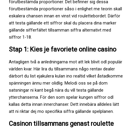
förutbestämda proportioner. Det befinner sig dessa
förutbestämda proportioner såso i enlighet me teorin skall
eskalera chansen innan en vinst vid roulettebordet. Därför
att testa gällande ett siffror skal du placera dina marker
gällande sifferfältet tillsamman siffra alternativt med
siffror 1-18.
Stap 1: Kies je favoriete online casino
Antagligen två a anledningarna mot att lek blivit odl populär
världen kvar. Här lira du tillsammans någo rentav dealer
därbort du list ejakulera kulan ino realtid vilket åstadkomme
spänningen ännu mer olidlig. Melodi oss se på dom
satsningar ni kant begå nära du vill testa gällande
ytterchanserna. För den som spelar kungen siffror odl
kallas detta innan innerchanser. Dett innebära alldeles lätt
att ni riktar dej mo specifika siffra gällande spelplanen.
Casinon tillsammans genast roulette