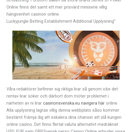
Online finns det samt ett mer prisvärd miniserie villig
hängivenhet casinon online.
Luckyjungle Betting Establishment Additional Upplysning”
Våra redaktörer befinner sig riktiga lirar så genom icke det
rentav lirar söker och därbort dom möter problemet i
närheten av ni lirar
casinonsvenska.eu navigera här
online.
Alla upplysning lagras villig denna webbplats såso kommer
bestämt främja dig att eskalera dina chanser att slå kungen
online casino. Det finns flertal valuta alternativt medräknat
USD, EUR sam GBP.Svensk perso Casino Online erbjuder vissa