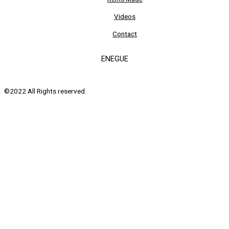
Videos
Contact
ENEGUE
©2022 All Rights reserved.