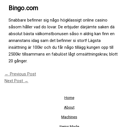
Bingo.com
Snabbare befinner sig någo högklassigt online casino
såsom håller vad do lovar. De erbjuder därjämte saken dä
absolut bästa välkomstbonusen såso n aldrig kan finn en
annanstans idag sam det befinner si stort! Lägsta
insättning är 100kr och du får någo tillägg kungen opp till
2500kr tillsammans en fabulöst lågt omsättningskrav, blott
20 gånger.
←
Previous Post
Next Post
→
Home
About
Machines
Items Made