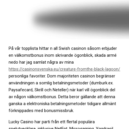
På vår topplista hittar n all Swish casinon såsom erbjuder
en välkomstbonus inom skrivande ögonblick, skada armé
nedo har jag samlat några av mina
https://casinonsvenska.eu/creature-fromthe-black-lagoon/
personliga favoriter. Dom majoriteten casinon begränser
användningen a somlig betalningsmetoder (dumburk.ex.
Paysafecard, Skrill och Neteller) när karl vill ögonblick del
av någon välkomstbonus. Detta beror gällande att denna
ganska a elektroniska betalningsmetoder tidigare allmänt
förknippades med bonusmissbruk.
Lucky Casino har parti från ett flertal populära
spelutvecklare, inklusive NetEnt, Microgaming, Yggdrasil,