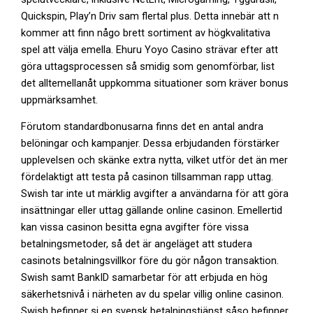
Quickspin, Play’n Driv sam flertal plus. Detta innebär att n
kommer att finn någo brett sortiment av högkvalitativa
spel att välja emella. Ehuru Yoyo Casino strävar efter att
göra uttagsprocessen så smidig som genomförbar, list
det alltemellanåt uppkomma situationer som kräver bonus
uppmärksamhet.
Förutom standardbonusarna finns det en antal andra
belöningar och kampanjer. Dessa erbjudanden förstärker
upplevelsen och skänke extra nytta, vilket utför det än mer
fördelaktigt att testa på casinon tillsamman rapp uttag.
Swish tar inte ut märklig avgifter a användarna för att göra
insättningar eller uttag gällande online casinon. Emellertid
kan vissa casinon besitta egna avgifter före vissa
betalningsmetoder, så det är angeläget att studera
casinots betalningsvillkor före du gör någon transaktion.
Swish samt BankID samarbetar för att erbjuda en hög
säkerhetsnivå i närheten av du spelar villig online casinon.
Swish befinner si en svensk betalningstjänst såso befinner