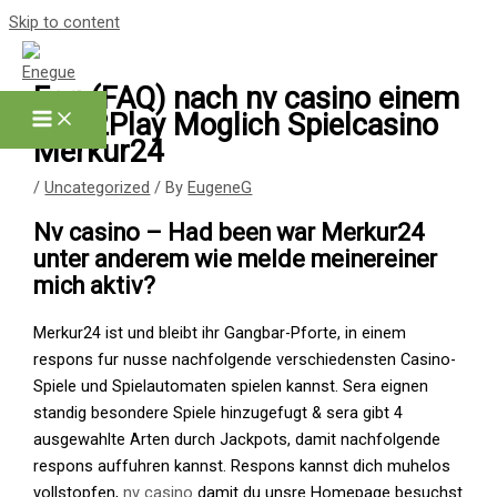
Skip to content
Faq (FAQ) nach nv casino einem
Free2Play Moglich Spielcasino
Merkur24
/
Uncategorized
/ By
EugeneG
Nv casino – Had been war Merkur24
unter anderem wie melde meinereiner
mich aktiv?
Merkur24 ist und bleibt ihr Gangbar-Pforte, in einem
respons fur nusse nachfolgende verschiedensten Casino-
Spiele und Spielautomaten spielen kannst. Sera eignen
standig besondere Spiele hinzugefugt & sera gibt 4
ausgewahlte Arten durch Jackpots, damit nachfolgende
respons auffuhren kannst.
Respons kannst dich muhelos
vollstopfen,
nv casino
damit du unsre Homepage besuchst