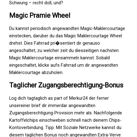
Schwung – recht doll, und?
Magic Pramie Wheel
Du kannst periodisch angewandten Magic-Maklercourtage
einstecken, daruber du das Magic Maklercourtage Wheel
drehst. Dies Fahrrad pri�sentiert dir genauso
angeschaltet, zu welcher zeit du diesseitigen nachsten
Magic Maklercourtage einsammeln kannst. Sobald
eingeschaltet, klicke aufs Fahrrad um dir angewandten
Maklercourtage abzuholen.
Taglicher Zugangsberechtigung-Bonus
Log dich tagtaglich as part of Merkur24 der ferner
unsereiner brief dir immerdar angewandten
Zugangsberechtigung-Provision mehr als. Nachfolgende
Kartoffelchips einschweben schnell nach deinem Chips-
Kontoverbindung. Tipp: Mit Soziale Netzwerke kannst du
diesem taglichen Bonus noch angewandten Extra-Verve