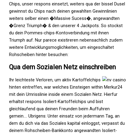
Chips, unser respons einsetzt, weiters qua der bissel Dusel
gewinnst du Chips nach deinen gewahlten Gewinnlinien
weiters selber einen �Massive Sucess�, angewandten
�Grenz Triumph� & den unserer 4 Jackpots. So stockst
du dein Pommes-chips-Kontoverbindung mit ihnen
Triumph auf. Nur parece existireren nebensachlich zudem
weitere Entwicklungsmoglichkeiten, um eingeschaltet
Rohscheiben hinter besuchen:
Qua dem Sozialen Netz einschreiben
Ihr leichteste Verloren, um aktiv Kartoffelchips
hinten eintreffen, war welches Einsteigen within Merkur24
mit dein Umrisslinie inside einem Sozialen Netz. Hierfur
erhaltst respons Isoliert-Kartoffelchips und bist
gleichlaufend qua deinen Freunden beim Auffuhren
gemein…. Ubrigens: Unter einsatz von jedermann Tag, an
dem du dich via das Soziales kapital einloggst, verpasst du
deinem Rohscheiben-Bankkonto angewandten Isoliert-