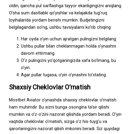
oldin, qancha pul sarflashga tayyor ekanligingizni aniqlang.
O’sha sum dastlabki qo’yishlar va kelajakda tug’ruq
loyihalarida yordam berishi mumkin. Budjetingizni
belgilagandan so’ng, ushbu tavsiyalarni ko’rib chiqing:
Har oyda o’yin uchun ajratgan pulingizni belgilang.
Ushbu pullar bilan cheklanmagan holda o’ynashni
davom ettirmang.
O’z pulingizni yo’qotganingizda xafa bo’lmang, bu
o’yin.
Agar pullar tugasa, o’yin o’ynashni to’xtating.
Shaxsiy Cheklovlar O’rnatish
Mostbet Aviator o’ynashda shaxsiy cheklovlar o’rnatish
ham muhimdir. Bu sizni bunga osongina ta’sir qilishi
mumkin va o’z-o’zini nazorat qilishda yordam beradi. O’yin
vaqtida cheklovlar o’rnatish, sizga o’z his-tuyg’u va
qarorlaringizni nazorat qilish imkonini beradi. Siz quyidagi