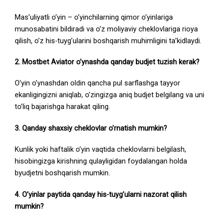
Mas’uliyatli o’yin – o’yinchilarning qimor o’yinlariga
munosabatini bildiradi va o’z moliyaviy cheklovlariga rioya
qilish, o’z his-tuyg’ularini boshqarish muhimligini ta’kidlaydi.
2. Mostbet Aviator o’ynashda qanday budjet tuzish kerak?
O’yin o’ynashdan oldin qancha pul sarflashga tayyor
ekanligingizni aniqlab, o’zingizga aniq budjet belgilang va uni
to’liq bajarishga harakat qiling.
3. Qanday shaxsiy cheklovlar o’rnatish mumkin?
Kunlik yoki haftalik o’yin vaqtida cheklovlarni belgilash,
hisobingizga kirishning qulayligidan foydalangan holda
byudjetni boshqarish mumkin.
4. O’yinlar paytida qanday his-tuyg’ularni nazorat qilish
mumkin?