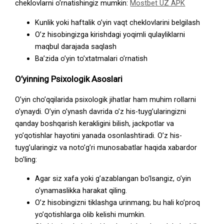
cheklovlarni o’rnatishingiz mumkin:
Mostbet UZ APK
Kunlik yoki haftalik o’yin vaqt cheklovlarini belgilash
O’z hisobingizga kirishdagi yoqimli qulayliklarni
maqbul darajada saqlash
Ba’zida o’yin to’xtatmalari o’rnatish
O’yinning Psixologik Asoslari
O’yin cho’qqilarida psixologik jihatlar ham muhim rollarni
o’ynaydi. O’yin o’ynash davrida o’z his-tuyg’ularingizni
qanday boshqarish kerakligini bilish, jackpotlar va
yo’qotishlar hayotini yanada osonlashtiradi. O’z his-
tuyg’ularingiz va noto’g’ri munosabatlar haqida xabardor
bo’ling:
Agar siz xafa yoki g’azablangan bo’lsangiz, o’yin
o’ynamaslikka harakat qiling.
O’z hisobingizni tiklashga urinmang; bu hali ko’proq
yo’qotishlarga olib kelishi mumkin.