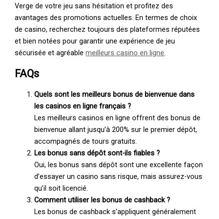
Verge de votre jeu sans hésitation et profitez des
avantages des promotions actuelles. En termes de choix
de casino, recherchez toujours des plateformes réputées
et bien notées pour garantir une expérience de jeu
sécurisée et agréable
meilleurs casino en ligne
.
FAQs
Quels sont les meilleurs bonus de bienvenue dans
les casinos en ligne français ?
Les meilleurs casinos en ligne offrent des bonus de
bienvenue allant jusqu’à 200% sur le premier dépôt,
accompagnés de tours gratuits.
Les bonus sans dépôt sont-ils fiables ?
Oui, les bonus sans dépôt sont une excellente façon
d’essayer un casino sans risque, mais assurez-vous
qu’il soit licencié.
Comment utiliser les bonus de cashback ?
Les bonus de cashback s’appliquent généralement