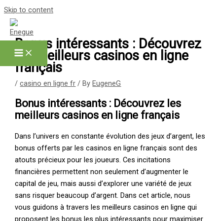
Skip to content
Bonus intéressants : Découvrez
les meilleurs casinos en ligne
français
/
casino en ligne fr
/ By
EugeneG
Bonus intéressants : Découvrez les
meilleurs casinos en ligne français
Dans l’univers en constante évolution des jeux d’argent, les
bonus offerts par les casinos en ligne français sont des
atouts précieux pour les joueurs. Ces incitations
financières permettent non seulement d’augmenter le
capital de jeu, mais aussi d’explorer une variété de jeux
sans risquer beaucoup d’argent. Dans cet article, nous
vous guidons à travers les meilleurs casinos en ligne qui
proposent les bonus les plus intéressants pour maximiser