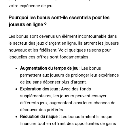
votre expérience de jeu.
Pourquoi les bonus sont-ils essentiels pour les
joueurs en ligne ?
Les bonus sont devenus un élément incontournable dans
le secteur des jeux d’argent en ligne. Ils attirent les joueurs
nouveaux et les fidélisent. Voici quelques raisons pour
lesquelles ces offres sont fondamentales :
Augmentation du temps de jeu :
Les bonus
permettent aux joueurs de prolonger leur expérience
de jeu sans dépenser plus d’argent.
Exploration des jeux :
Avec des fonds
supplémentaires, les joueurs peuvent essayer
différents jeux, augmentant ainsi leurs chances de
découvrir des préférés.
Réduction du risque :
Les bonus limitent le risque
financier tout en offrant des opportunités de gains