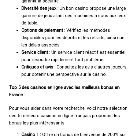
garantir la sécurité.
Diversité des jeux :
Un bon casino propose une large
gamme de jeux allant des machines à sous aux jeux
de table.
Options de paiement :
Vérifiez les méthodes
disponibles pour les dépôts et les retraits, ainsi que
les délais associés.
Service client :
Un service client réactif est essentiel
pour résoudre rapidement tout problème.
Critiques et avis :
Consultez les avis d’autres joueurs
pour obtenir une perspective sur le casino.
Top 5 des casinos en ligne avec les meilleurs bonus en
France
Pour vous aider dans votre recherche, voici notre sélection
des 5 meilleurs casinos en ligne français proposant les
bonus les plus intéressants :
Casino 1 :
Offre un bonus de bienvenue de 200% sur