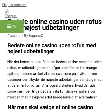
Skip to content
Bedste online casino uden rofus
med højest udbetalinger
/
casino
/ By
EugeneG
Bedste online casino uden rofus med
højest udbetalinger
Når det kommer til at finde de bedste online casinoer uden
rofus, er udbetalingerne en afgørende faktor for mange
spillere. I denne artikel vil vi se nærmere på, hvilke online
casinoer der tilbyder de højeste udbetalinger samtidig med,
at de er fri for rofus. Vi vil også diskutere, hvad der gør
disse casinoer til de bedste valg for danske spillere og
hvordan man navigerer i det brede udvalg af alternativer.
Når man skal vælge et online casino