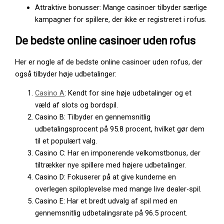
Attraktive bonusser: Mange casinoer tilbyder særlige
kampagner for spillere, der ikke er registreret i rofus.
De bedste online casinoer uden rofus
Her er nogle af de bedste online casinoer uden rofus, der
også tilbyder høje udbetalinger:
Casino A
: Kendt for sine høje udbetalinger og et
væld af slots og bordspil.
Casino B: Tilbyder en gennemsnitlig
udbetalingsprocent på 95.8 procent, hvilket gør dem
til et populært valg.
Casino C: Har en imponerende velkomstbonus, der
tiltrækker nye spillere med højere udbetalinger.
Casino D: Fokuserer på at give kunderne en
overlegen spiloplevelse med mange live dealer-spil.
Casino E: Har et bredt udvalg af spil med en
gennemsnitlig udbetalingsrate på 96.5 procent.