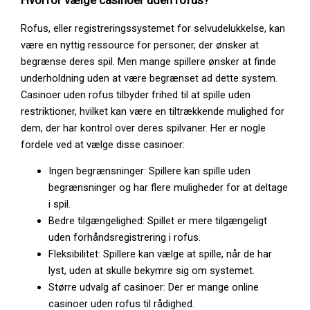
Rofus, eller registreringssystemet for selvudelukkelse, kan
være en nyttig ressource for personer, der ønsker at
begrænse deres spil. Men mange spillere ønsker at finde
underholdning uden at være begrænset ad dette system.
Casinoer uden rofus tilbyder frihed til at spille uden
restriktioner, hvilket kan være en tiltrækkende mulighed for
dem, der har kontrol over deres spilvaner. Her er nogle
fordele ved at vælge disse casinoer:
Ingen begrænsninger: Spillere kan spille uden
begrænsninger og har flere muligheder for at deltage
i spil.
Bedre tilgængelighed: Spillet er mere tilgængeligt
uden forhåndsregistrering i rofus.
Fleksibilitet: Spillere kan vælge at spille, når de har
lyst, uden at skulle bekymre sig om systemet.
Større udvalg af casinoer: Der er mange online
casinoer uden rofus til rådighed.