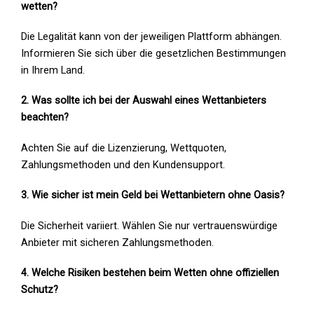
wetten?
Die Legalität kann von der jeweiligen Plattform abhängen.
Informieren Sie sich über die gesetzlichen Bestimmungen
in Ihrem Land.
2. Was sollte ich bei der Auswahl eines Wettanbieters
beachten?
Achten Sie auf die Lizenzierung, Wettquoten,
Zahlungsmethoden und den Kundensupport.
3. Wie sicher ist mein Geld bei Wettanbietern ohne Oasis?
Die Sicherheit variiert. Wählen Sie nur vertrauenswürdige
Anbieter mit sicheren Zahlungsmethoden.
4. Welche Risiken bestehen beim Wetten ohne offiziellen
Schutz?