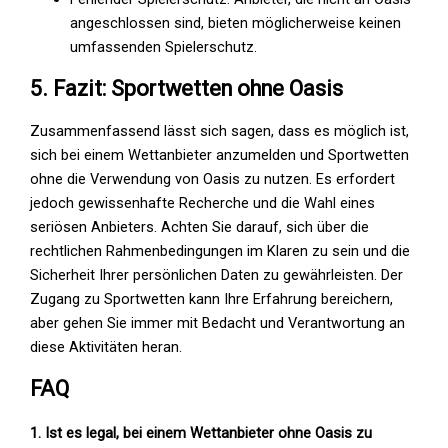
angeschlossen sind, bieten möglicherweise keinen
umfassenden Spielerschutz.
5. Fazit: Sportwetten ohne Oasis
Zusammenfassend lässt sich sagen, dass es möglich ist,
sich bei einem Wettanbieter anzumelden und Sportwetten
ohne die Verwendung von Oasis zu nutzen. Es erfordert
jedoch gewissenhafte Recherche und die Wahl eines
seriösen Anbieters. Achten Sie darauf, sich über die
rechtlichen Rahmenbedingungen im Klaren zu sein und die
Sicherheit Ihrer persönlichen Daten zu gewährleisten. Der
Zugang zu Sportwetten kann Ihre Erfahrung bereichern,
aber gehen Sie immer mit Bedacht und Verantwortung an
diese Aktivitäten heran.
FAQ
1. Ist es legal, bei einem Wettanbieter ohne Oasis zu