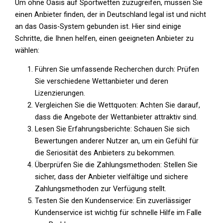
Um ohne Oasis auf Sportwetten zuzugreifen, müssen Sie
einen Anbieter finden, der in Deutschland legal ist und nicht
an das Oasis-System gebunden ist. Hier sind einige
Schritte, die Ihnen helfen, einen geeigneten Anbieter zu
wählen:
Führen Sie umfassende Recherchen durch: Prüfen
Sie verschiedene Wettanbieter und deren
Lizenzierungen.
Vergleichen Sie die Wettquoten: Achten Sie darauf,
dass die Angebote der Wettanbieter attraktiv sind.
Lesen Sie Erfahrungsberichte: Schauen Sie sich
Bewertungen anderer Nutzer an, um ein Gefühl für
die Seriosität des Anbieters zu bekommen.
Überprüfen Sie die Zahlungsmethoden: Stellen Sie
sicher, dass der Anbieter vielfältige und sichere
Zahlungsmethoden zur Verfügung stellt.
Testen Sie den Kundenservice: Ein zuverlässiger
Kundenservice ist wichtig für schnelle Hilfe im Falle