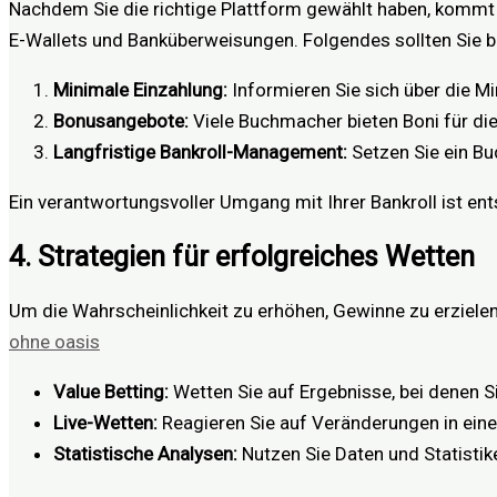
Nachdem Sie die richtige Plattform gewählt haben, kommt 
E-Wallets und Banküberweisungen. Folgendes sollten Sie b
Minimale Einzahlung:
Informieren Sie sich über die M
Bonusangebote:
Viele Buchmacher bieten Boni für die
Langfristige Bankroll-Management:
Setzen Sie ein Bu
Ein verantwortungsvoller Umgang mit Ihrer Bankroll ist ents
4. Strategien für erfolgreiches Wetten
Um die Wahrscheinlichkeit zu erhöhen, Gewinne zu erzielen,
ohne oasis
Value Betting:
Wetten Sie auf Ergebnisse, bei denen Si
Live-Wetten:
Reagieren Sie auf Veränderungen in eine
Statistische Analysen:
Nutzen Sie Daten und Statistik