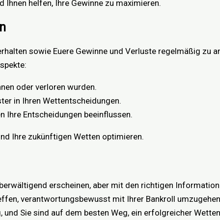
nd Ihnen helfen, Ihre Gewinne zu maximieren.
en
ttverhalten sowie Euere Gewinne und Verluste regelmäßig zu a
spekte:
nen oder verloren wurden.
ster in Ihren Wettentscheidungen.
n Ihre Entscheidungen beeinflussen.
nd Ihre zukünftigen Wetten optimieren.
berwältigend erscheinen, aber mit den richtigen Information
reffen, verantwortungsbewusst mit Ihrer Bankroll umzugehen 
g, und Sie sind auf dem besten Weg, ein erfolgreicher Wette