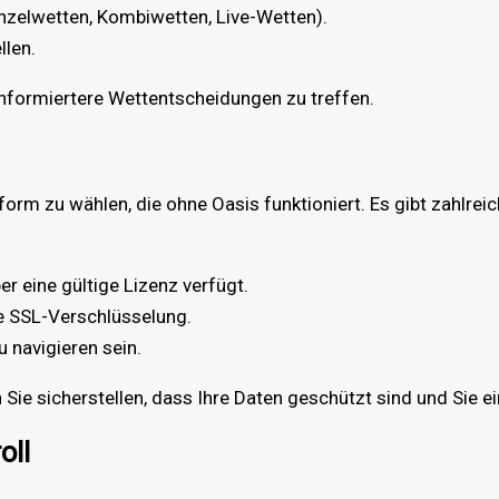
inzelwetten, Kombiwetten, Live-Wetten).
llen.
 informiertere Wettentscheidungen zu treffen.
tform zu wählen, die ohne Oasis funktioniert. Es gibt zahlre
er eine gültige Lizenz verfügt.
 SSL-Verschlüsselung.
u navigieren sein.
ie sicherstellen, dass Ihre Daten geschützt sind und Sie ei
oll