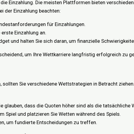
die Einzahlung. Die meisten Plattformen bieten verschiede
ei der Einzahlung beachten:
indestanforderungen für Einzahlungen.
 erste Einzahlung an.
dget und halten Sie sich daran, um finanzielle Schwierigkeit
cheidend, um Ihre Wettkarriere langfristig erfolgreich zu ge
 sollten Sie verschiedene Wettstrategien in Betracht ziehen
e glauben, dass die Quoten höher sind als die tatsächliche 
m Spiel und platzieren Sie Wetten während des Spiels.
en, um fundierte Entscheidungen zu treffen.