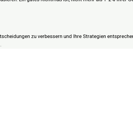
e Entscheidungen zu verbessern und Ihre Strategien entspre
.