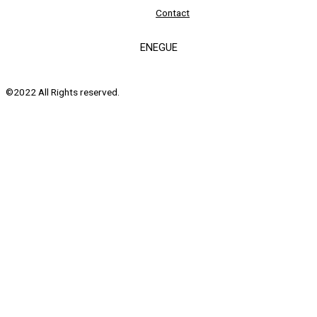
Contact
ENEGUE
©2022 All Rights reserved.