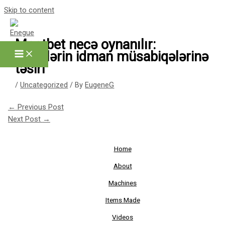
Skip to content
Mostbet necə oynanılır:
Mərclərin idman müsabiqələrinə
təsiri
/
Uncategorized
/ By
EugeneG
←
Previous Post
Next Post
→
Home
About
Machines
Items Made
Videos