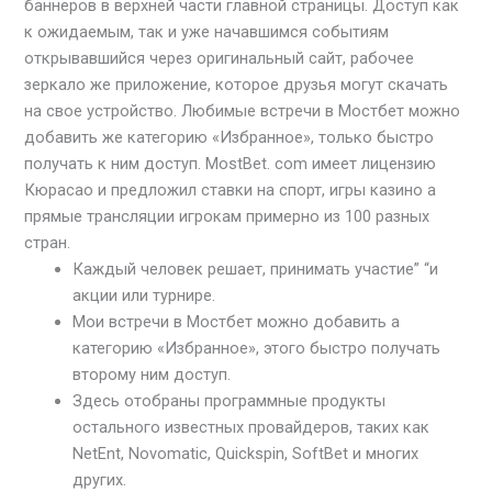
баннеров в верхней части главной страницы. Доступ как
к ожидаемым, так и уже начавшимся событиям
открывавшийся через оригинальный сайт, рабочее
зеркало же приложение, которое друзья могут скачать
на свое устройство. Любимые встречи в Мостбет можно
добавить же категорию «Избранное», только быстро
получать к ним доступ. MostBet. com имеет лицензию
Кюрасао и предложил ставки на спорт, игры казино а
прямые трансляции игрокам примерно из 100 разных
стран.
Каждый человек решает, принимать участие” “и
акции или турнире.
Мои встречи в Мостбет можно добавить а
категорию «Избранное», этого быстро получать
второму ним доступ.
Здесь отобраны программные продукты
остального известных провайдеров, таких как
NetEnt, Novomatic, Quickspin, SoftBet и многих
других.