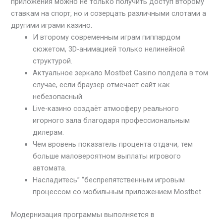
приложения можно не только получить доступ второму
ставкам на спорт, но и созерцать различными слотами а
другими играми казино.
И второму современным играм пиппардом
сюжетом, 3D-анимацией только нелинейной
структурой.
Актуальное зеркало Mostbet Casino полдела в том
случае, если браузер отмечает сайт как
небезопасный.
Live-казино создаёт атмосферу реального
игорного зала благодаря профессиональным
дилерам.
Чем вровень показатель процента отдачи, тем
больше маловероятном выплаты игрового
автомата.
Насладитесь” “беспрепятственным игровым
процессом со мобильным приложением Mostbet.
Модернизация программы выполняется в