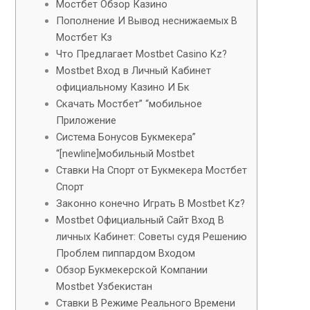
Мостбет Обзор Казино
Пополнение И Вывод неснижаемых В
Мостбет Кз
Что Предлагает Mostbet Casino Kz?
Mostbet Вход в Личный Кабинет
официальному Казино И Бк
Скачать Мостбет” “мобильное
Приложение
Система Бонусов Букмекера”
“[newline]мобильный Mostbet
Ставки На Спорт от Букмекера Мостбет
Спорт
Законно конечно Играть В Mostbet Kz?
Mostbet Официальный Сайт Вход В
личных Кабинет: Советы судя Решению
Проблем пиппардом Входом
Обзор Букмекерской Компании
Mostbet Узбекистан
Ставки В Режиме Реального Времени