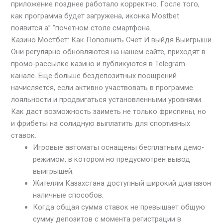
приложение позднее работало корректно. Госле того,
как программа будет загружена, иконка Mostbet
появится а” “почетном столе смартфона.
Казино Мостбет: Как Пополнить Счет И выйдя Выигрыши
Они регулярно обновляются на нашем сайте, приходят в
промо-рассылке казино и публикуются в Telegram-
канале. Еще больше бездепозитных поощрений
начисляется, если активно участвовать в программе
лояльности и продвигаться установленными уровнями.
Как даст возможность заиметь не только фриспины, но
и фрибеты на солидную выплатить для спортивных
ставок.
Игровые автоматы оснащены бесплатным демо-
режимом, в котором но предусмотрен вывод
выигрышей.
Жителям Казахстана доступный широкий диапазон
наличные способов.
Когда общая сумма ставок не превышает общую
сумму депозитов с момента регистрации в