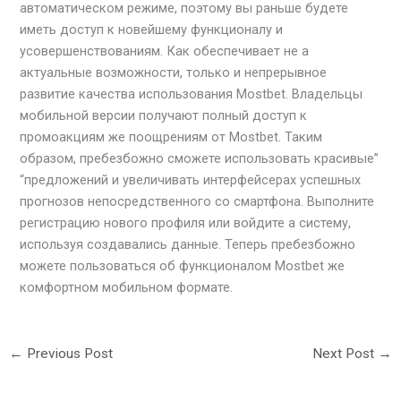
автоматическом режиме, поэтому вы раньше будете
иметь доступ к новейшему функционалу и
усовершенствованиям. Как обеспечивает не а
актуальные возможности, только и непрерывное
развитие качества использования Mostbet. Владельцы
мобильной версии получают полный доступ к
промоакциям же поощрениям от Mostbet. Таким
образом, пребезбожно сможете использовать красивые”
“предложений и увеличивать интерфейсерах успешных
прогнозов непосредственного со смартфона. Выполните
регистрацию нового профиля или войдите а систему,
используя создавались данные. Теперь пребезбожно
можете пользоваться об функционалом Mostbet же
комфортном мобильном формате.
←
Previous Post
Next Post
→