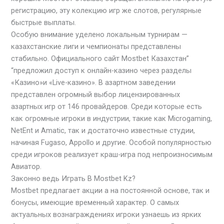
регистрацию, эту колекцию игр же слотов, регулярные
быстрые выплаты.
Особую внимание уделено локальным турнирам —
казахстанские лиги и чемпионаты представлены
стабильно. Официального сайт Mostbet Казахстан”
“предложил доступ к онлайн-казино через разделы
«Казино»и «Live-казино». В азартном заведении
представлен огромный выбор лицензированных
азартных игр от 146 провайдеров. Среди которые есть
как огромные игроки в индустрии, такие как Microgaming,
NetEnt и Amatic, так и достаточно известные студии,
начиная Fugaso, Appollo и другие. Особой популярностью
среди игроков реализует краш-игра под непроизносимым
Авиатор.
Законно ведь Играть В Mostbet Kz?
Mostbet предлагает акции а на постоянной основе, так и
бонусы, имеющие временный характер. О самых
актуальных вознаграждениях игроки узнаешь из ярких