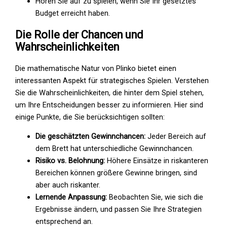
Hören Sie auf zu spielen, wenn Sie Ihr gesetztes
Budget erreicht haben.
Die Rolle der Chancen und
Wahrscheinlichkeiten
Die mathematische Natur von Plinko bietet einen
interessanten Aspekt für strategisches Spielen. Verstehen
Sie die Wahrscheinlichkeiten, die hinter dem Spiel stehen,
um Ihre Entscheidungen besser zu informieren. Hier sind
einige Punkte, die Sie berücksichtigen sollten:
Die geschätzten Gewinnchancen:
Jeder Bereich auf
dem Brett hat unterschiedliche Gewinnchancen.
Risiko vs. Belohnung:
Höhere Einsätze in riskanteren
Bereichen können größere Gewinne bringen, sind
aber auch riskanter.
Lernende Anpassung:
Beobachten Sie, wie sich die
Ergebnisse ändern, und passen Sie Ihre Strategien
entsprechend an.