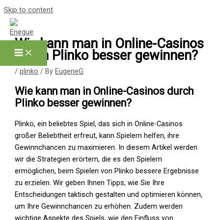
Skip to content
Wie kann man in Online-Casinos
durch Plinko besser gewinnen?
/
plinko
/ By
EugeneG
Wie kann man in Online-Casinos durch
Plinko besser gewinnen?
Plinko, ein beliebtes Spiel, das sich in Online-Casinos
großer Beliebtheit erfreut, kann Spielern helfen, ihre
Gewinnchancen zu maximieren. In diesem Artikel werden
wir die Strategien erörtern, die es den Spielern
ermöglichen, beim Spielen von Plinko bessere Ergebnisse
zu erzielen. Wir geben Ihnen Tipps, wie Sie Ihre
Entscheidungen taktisch gestalten und optimieren können,
um Ihre Gewinnchancen zu erhöhen. Zudem werden
wichtige Aspekte des Spiels, wie den Einfluss von