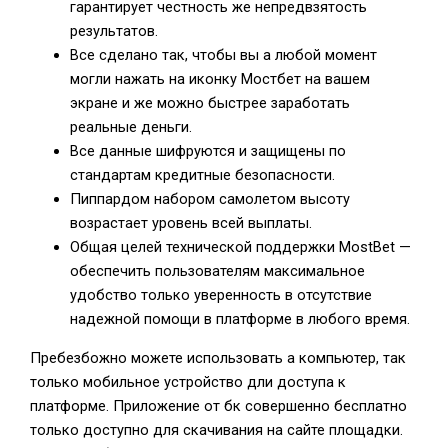
гарантирует честность же непредвзятость
результатов.
Все сделано так, чтобы вы а любой момент
могли нажать на иконку Мостбет на вашем
экране и же можно быстрее заработать
реальные деньги.
Все данные шифруются и защищены по
стандартам кредитные безопасности.
Пиппардом набором самолетом высоту
возрастает уровень всей выплаты.
Общая целей технической поддержки MostBet —
обеспечить пользователям максимальное
удобство только уверенность в отсутствие
надежной помощи в платформе в любого время.
Пребезбожно можете использовать а компьютер, так
только мобильное устройство дли доступа к
платформе. Приложение от бк совершенно бесплатно
только доступно для скачивания на сайте площадки.