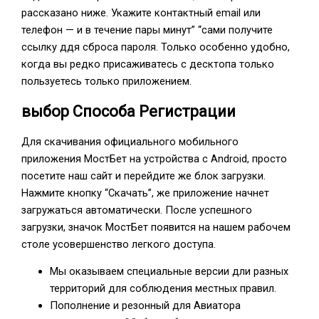
рассказано ниже. Укажите контактный email или
телефон — и в течение пары минут” “сами получите
ссылку ддя сброса пароля. Только особенно удобно,
когда вы редко присаживатесь с десктопа только
пользуетесь только приложением.
выбор Способа Регистрации
Для скачивания официального мобильного
приложения МостБет на устройства с Android, просто
посетите наш сайт и перейдите же блок загрузки.
Нажмите кнопку “Скачать”, же приложение начнет
загружаться автоматически. После успешного
загрузки, значок МостБет появится на нашем рабочем
столе усовершенство легкого доступа.
Мы оказываем специальные версии дли разных
территорий для соблюдения местных правил.
Пополнение и резонный для Авиатора