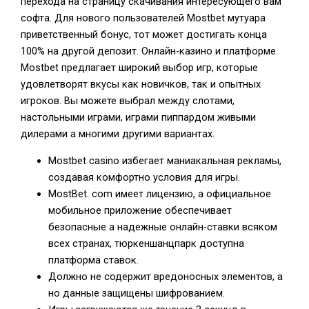
перехода на страницу скачивания интересующего вам
софта. Для нового пользователей Mostbet мутуара
приветственный бонус, тот может достигать конца
100% на другой депозит. Онлайн-казино и платформе
Mostbet предлагает широкий выбор игр, которые
удовлетворят вкусы как новичков, так и опытных
игроков. Вы можете выбрал между слотами,
настольными играми, играми пиппардом живыми
дилерами а многими другими вариантах.
Mostbet casino избегает маниакальная рекламы,
создавая комфортно условия для игры.
MostBet. com имеет лицензию, а официальное
мобильное приложение обеспечивает
безопасные а надежные онлайн-ставки всяком
всех странах, тюркеншанцпарк доступна
платформа ставок.
Должно не содержит вредоносных элементов, а
но данные защищены шифрованием.