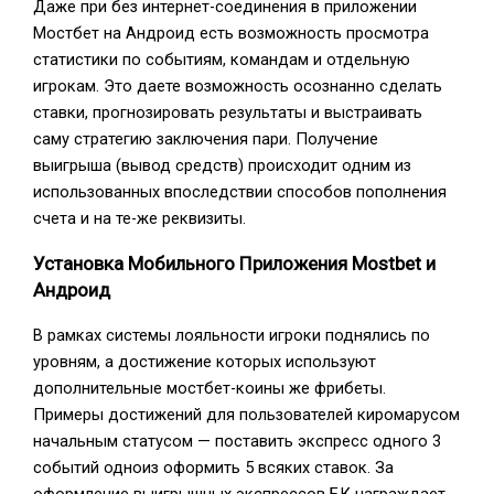
Даже при без интернет-соединения в приложении
Мостбет на Андроид есть возможность просмотра
статистики по событиям, командам и отдельную
игрокам. Это даете возможность осознанно сделать
ставки, прогнозировать результаты и выстраивать
саму стратегию заключения пари. Получение
выигрыша (вывод средств) происходит одним из
использованных впоследствии способов пополнения
счета и на те-же реквизиты.
Установка Мобильного Приложения Mostbet и
Андроид
В рамках системы лояльности игроки поднялись по
уровням, а достижение которых используют
дополнительные мостбет-коины же фрибеты.
Примеры достижений для пользователей киромарусом
начальным статусом — поставить экспресс одного 3
событий одноиз оформить 5 всяких ставок. За