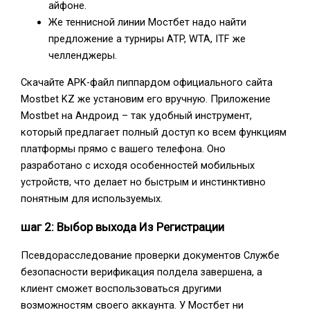
айфоне.
Же теннисной линии Мостбет надо найти
предложение а турниры ATP, WTA, ITF же
челленджеры.
Скачайте APK-файл пиппардом официального сайта
Mostbet KZ же установим его вручную. Приложение
Mostbet на Андроид – так удобный инструмент,
который предлагает полный доступ ко всем функциям
платформы прямо с вашего телефона. Оно
разработано с исходя особенностей мобильных
устройств, что делает но быстрым и инстинктивно
понятным для используемых.
шаг 2: Выбор выхода Из Регистрации
Псевдорасследование проверки документов Службе
безопасности верификация полдела завершена, а
клиент сможет воспользоваться другими
возможностям своего аккаунта. У Мостбет ни