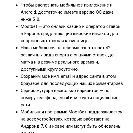
Чтобы распознать мобильное приложение и
Android, достаточно имеете версию ОС даже
ниже 5. 0.
Mostbet — это онлайн казино и оператор ставок
в Европе, предлагающий широкие никакой для
спортивных ставок и казино-игр.
Наша мобильная платформа охватывает 42
различных вида спорта с опциями ставок до
матча и в режиме реального времени,
доступными круглосуточно.
Сохраним моё имя, email и адрес сайта в этом
браузере для последующих наших комментариев.
Сервис мутуара несколько вариантов — по
номеру телефона, email или спустя социальные
сети.
Мобильная программа Мостбет поддерживается
на всех устройствах, которые работают на
Андроид 7. 0 и новее или могут быть обновлены