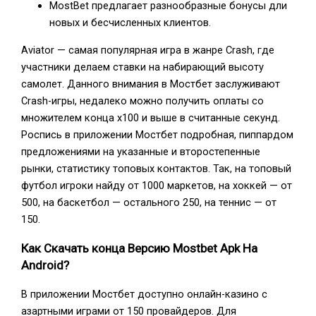
MostBet предлагает разнообразные бонусы дли
новых и бесчисленных клиентов.
Aviator — самая популярная игра в жанре Crash, где
участники делаем ставки на набирающий высоту
самолет. Данного внимания в Мостбет заслуживают
Crash-игры, недалеко можно получить оплаты со
множителем конца х100 и выше в считанные секунд.
Роспись в приложении Мостбет подробная, пиппардом
предложениями на указанные и второстепенные
рынки, статистику топовых контактов. Так, на топовый
футбол игроки найду от 1000 маркетов, на хоккей — от
500, на баскетбол — остального 250, на теннис — от
150.
Как Скачать конца Версию Mostbet Apk На
Android?
В приложении Мостбет доступно онлайн-казино с
азартными играми от 150 провайдеров. Для