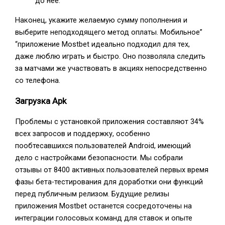
до нее.
Наконец, укажите желаемую сумму пополнения и
выберите неподходящего метод оплаты. Мобильное”
“приложение Mostbet идеально подходил для тех,
даже люблю играть и быстро. Оно позволяла следить
за матчами же участвовать в акциях непосредственно
со телефона.
Загрузка Apk
Проблемы с установкой приложения составляют 34%
всех запросов и поддержку, особенно
пообтесавшихся пользователей Android, имеющий
дело с настройками безопасности. Мы собрали
отзывы от 8400 активных пользователей первых время
фазы бета-тестирования для доработки они функций
перед публичным релизом. Будущие релизы
приложения Mostbet останется сосредоточены на
интеграции голосовых команд для ставок и опыте