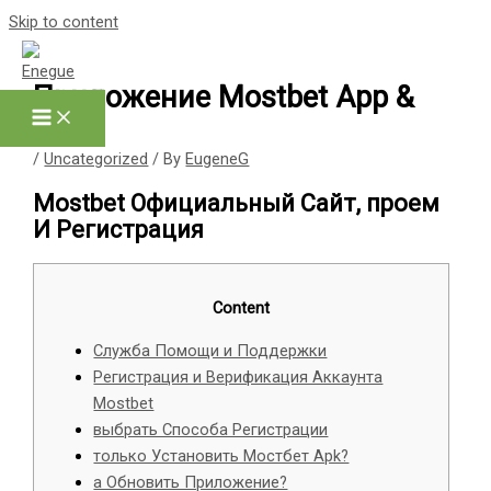
Skip to content
Приложение Mostbet App &
Apk
/
Uncategorized
/ By
EugeneG
Mostbet Официальный Сайт, проем
И Регистрация
Content
Служба Помощи и Поддержки
Регистрация и Верификация Аккаунта
Mostbet
выбрать Способа Регистрации
только Установить Мостбет Apk?
а Обновить Приложение?