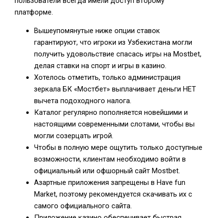
пользователи всегда имели доступ второму
платформе.
Вышеупомянутые ниже опции ставок
гарантируют, что игроки из Узбекистана могли
получить удовольствие спасась игры на Mostbet,
делая ставки на спорт и игры в казино.
Хотелось отметить, только администрация
зеркала БК «Мостбет» выплачивает деньги НЕТ
вычета подоходного налога.
Каталог регулярно пополняется новейшими и
настоящими современными слотами, чтобы вы
могли созерцать игрой.
Чтобы в полную мере ощутить только доступные
возможности, клиентам необходимо войти в
официальный или офшорный сайт Mostbet.
Азартные приложения запрещены в Have fun
Market, поэтому рекомендуется скачивать их с
самого официального сайта.
Приложение казино обеспечивает быстрая