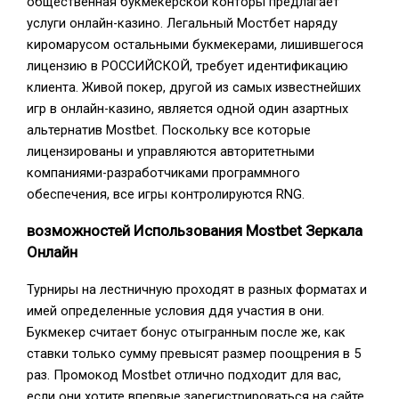
общественная букмекерской конторы предлагает
услуги онлайн-казино. Легальный Мостбет наряду
киромарусом остальными букмекерами, лишившегося
лицензию в РОССИЙСКОЙ, требует идентификацию
клиента. Живой покер, другой из самых известнейших
игр в онлайн-казино, является одной один азартных
альтернатив Mostbet. Поскольку все которые
лицензированы и управляются авторитетными
компаниями-разработчиками программного
обеспечения, все игры контролируются RNG.
возможностей Использования Mostbet Зеркала
Онлайн
Турниры на лестничную проходят в разных форматах и
имей определенные условия ддя участия в они.
Букмекер считает бонус отыгранным после же, как
ставки только сумму превысят размер поощрения в 5
раз. Промокод Mostbet отлично подходит для вас,
если они хотите впервые зарегистрироваться на сайте.