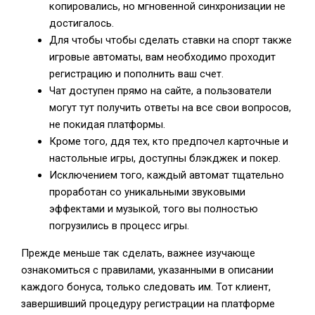
копировались, но мгновенной синхронизации не
достигалось.
Для чтобы чтобы сделать ставки на спорт также
игровые автоматы, вам необходимо проходит
регистрацию и пополнить ваш счет.
Чат доступен прямо на сайте, а пользователи
могут тут получить ответы на все свои вопросов,
не покидая платформы.
Кроме того, ддя тех, кто предпочел карточные и
настольные игры, доступны блэкджек и покер.
Исключением того, каждый автомат тщательно
проработан со уникальными звуковыми
эффектами и музыкой, того вы полностью
погрузились в процесс игры.
Прежде меньше так сделать, важнее изучающе
ознакомиться с правилами, указанными в описании
каждого бонуса, только следовать им. Тот клиент,
завершивший процедуру регистрации на платформе