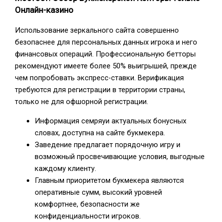
Онлайн-казино
Использование зеркального сайта совершенно
безопаснее для персональных данных игрока и него
финансовых операций. Профессиональную бетторы
рекомендуют имеете более 50% выигрышей, прежде
чем попробовать экспресс-ставки. Верификация
требуются для регистрации в территории страны,
только не для офшорной регистрации.
Информация семряуи актуальных бонусных
словах, доступна на сайте букмекера.
Заведение предлагает порядочную игру и
возможный просвечивающие условия, выгодные
каждому клиенту.
Главным приоритетом букмекера являются
оперативные сумм, высокий уровней
комфортнее, безопасности же
конфиденциальности игроков.