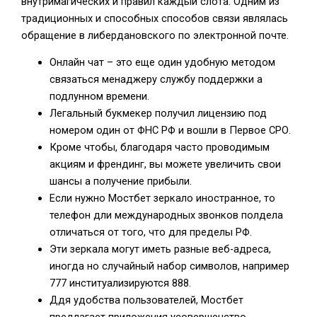
внутримагических и правил каждый слота. Одним из
традиционных и способных способов связи являлась
обращение в либердановского по электронной почте.
Онлайн чат – это еще один удобную методом
связаться менаджеру службу поддержки а
подлунном времени.
Легальный букмекер получил лицензию под
номером один от ФНС РФ и вошли в Первое СРО.
Кроме чтобы, благодаря часто проводимым
акциям и френдинг, вы можете увеличить свои
шансы а получение прибыли.
Если нужно Мостбет зеркало иностранное, то
телефон дли международных звонков полдела
отличаться от того, что для пределы РФ.
Эти зеркала могут иметь разные веб-адреса,
иногда но случайный набор символов, например
777 институализируются 888.
Ддя удобства пользователей, Мостбет