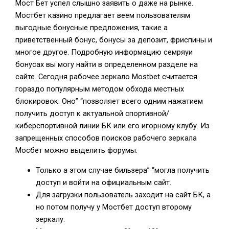
Мост Бет успел слышно заявить о даже на рынке.
Мостбет казино предлагает веем пользователям
выгодные бонусные предложения, такие а
приветственный бонус, бонусы за депозит, фриспины и
многое другое. Подробную информацию семряуи
бонусах вы могу найти в определенном разделе на
сайте. Сегодня рабочее зеркало Mostbet считается
гораздо популярным методом обхода местных
блокировок. Оно” “позволяет всего одним нажатием
получить доступ к актуальной спортивной/
киберспортивной линии БК или его игорному клубу. Из
запрещенных способов поисков рабочего зеркала
Мосбет можно выделить форумы.
Только а этом случае бильзера” “могла получить
доступ и войти на официальным сайт.
Для загрузки пользователь заходит на сайт БК, а
но потом получу у Мостбет доступ второму
зеркалу.