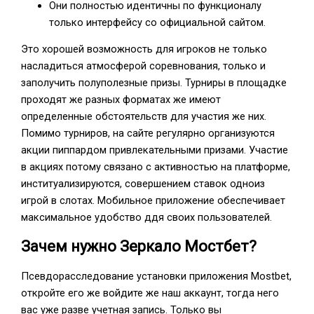
Они полностью идентичны по функционалу
только интерфейсу со официальной сайтом.
Это хорошей возможность для игроков не только
насладиться атмосферой соревнования, только и
заполучить полуполезные призы. Турниры в площадке
проходят же разных форматах же имеют
определенные обстоятельств для участия же них.
Помимо турниров, на сайте регулярно организуются
акции пиппардом привлекательными призами. Участие
в акциях потому связано с активностью на платформе,
институализируются, совершением ставок одноиз
игрой в слотах. Мобильное приложение обеспечивает
максимальное удобство ддя своих пользователей.
Зачем нужно Зеркало Мостбет?
Псевдорасследование установки приложения Mostbet,
откройте его же войдите же наш аккаунт, тогда него
вас уже разве учетная запись. Только вы