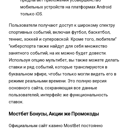
предлагает приложения усовершенство
мобильных устройств на платформах Android
только iOS.
Пользователи получают доступ к широкому спектру
спортивных событий, включая футбол, баскетбол,
теннис, хоккей и суперовской. Кроме того, любители”
“киберспорта также найдут для себя множество
занятного событий, на их можно будет довести.
Используя опцию мультибет, вы также можете делать
ставки и ряд событий, которые транслируются в
буквальном эфире, чтобы только могли видеть его в
режиме реальными времени. Это полную версия
основного сайта, сохраняющая все данные
пользователей, интерфейс же функциональность
ставок.
Мостбет Бонусы, Акции же Промокоды
Официальным сайт казино MostBet постоянно