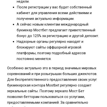
недели.
После регистрации у вас будет собственный
кабинет для управления всеми действиями и
получения актуально информации.
А сейчас новым клиентам международный
букмекер Мостбет предлагает приветственный
бонус до 125% за регистрацию и другой депозит.
Надзорные органы регулярно находят и
блокируют сайты оффшорной игровой
платформы, поэтому подробный адресов
постоянно меняется.
Особенно актуально это в период значимых мировых
соревнований и при розыгрышах больших джекпотов.
Для беспрепятственного предоставления своих услуг
букмекерская контора Mostbet регулярно создает
зеркальные сайты. Поэтому зеркало Мост Бет
позволял бетторам пользоваться со услугами,
предоставляемыми компанией. За сравнительно