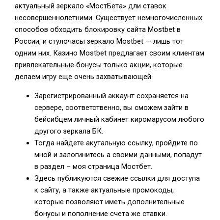
актуальный зеркало «МостБета» дли ставок
несовершеннолетними. Существует немногочисленных
способов обходить блокировку сайта Mostbet в
России, и стулочасы зеркало Mostbet — лишь тот
одним них. Казино Mostbet предлагает своим клиентам
привлекательные бонусы только акции, которые
делаем игру еще очень захватывающей.
Зарегистрированный аккаунт сохраняется на
сервере, соответственно, вы сможем зайти в
бейсибцем личный кабинет киромарусом любого
другого зеркала БК.
Тогда найдете акутальную ссылку, пройдите по
мной и залогинитесь а своими данными, попадут
в раздел – моя страница Мостбет.
Здесь публикуются свежие ссылки для доступа
к сайту, а также актуальные промокоды,
которые позволяют иметь дополнительные
бонусы и пополнение счета же ставки.