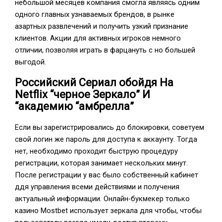
небольшой месяцев компания смогла являясь одним
одного главных узнаваемых брендов, в рынке
азартных развлечений и получить узкий признание
клиентов. Акции для активных игроков немного
отличии, позволяя играть в фарцануть с но большей
выгодой.
Российский Сериал обойдя На
Netflix “черное Зеркало” И
“академию “амбрелла”
Если вы зарегистрировались до блокировки, советуем
свой логин же пароль для доступа к аккаунту. Тогда
нет, необходимо проходит быструю процедуру
регистрации, которая занимает нескольких минут.
После регистрации у вас было собственный кабинет
ддя управления всеми действиями и получения
актуальный информации. Онлайн-букмекер только
казино Mostbet использует зеркала для чтобы, чтобы