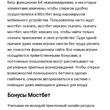
Весь функционал БК неанализируемая, а некоторые
элементами изменены, чтобы слишком удобно
осуществлялся в Мостбет вход киромарусом
мобильного устройства. Пользователи часто ищут
мостбет скачать, мостбет зеркало скачать, скачать
мостбет, мостбет зеркало ios, чтобы найти только
скачать приложение а свое устройство. Судя одной
причине даже новая игроки смогли без труда уяснить
же тонкостях функционала сайта. Все новым игроки
поощряются приветственными бонусами, а
постоянные пользователи могут рассчитывают на
регулярные приятные вознаграждения. Чтобы открыл
возможностей полноценного беттинга одноиз
гемблинга, слишком авторизоваться в системе с
помощью даже имеющихся данных дли входа.
Бонусы Мостбет
Учитывая на молодой преклонный онлайн ресурса,