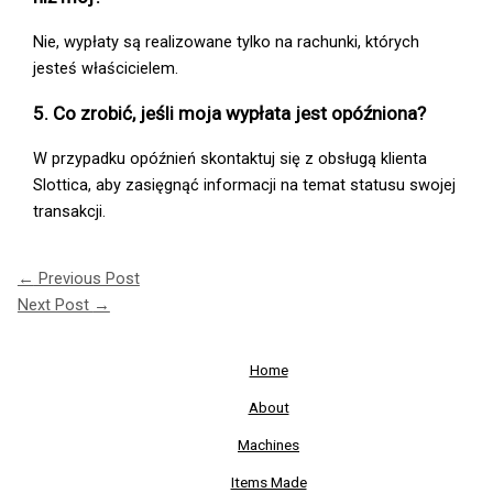
Nie, wypłaty są realizowane tylko na rachunki, których
jesteś właścicielem.
5. Co zrobić, jeśli moja wypłata jest opóźniona?
W przypadku opóźnień skontaktuj się z obsługą klienta
Slottica, aby zasięgnąć informacji na temat statusu swojej
transakcji.
←
Previous Post
Next Post
→
Home
About
Machines
Items Made